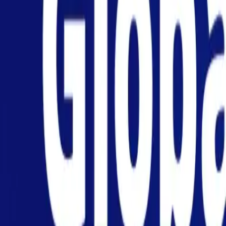
Persönlich
Unternehmen
Plattform
DE
Anmelden
Registrieren
Hilfe
Die App herunterladen
Menü umschalten
Home