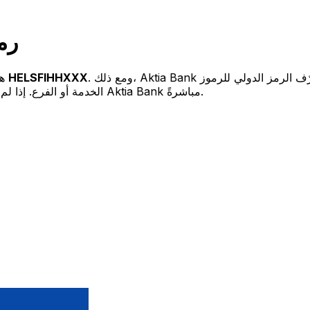
ank
. ومع ذلك، Aktia Bank قد يستخدم رموز سويفت/رمز معرّف الرمز الدولي للرموز (SWIFT/BIC) مختلفة حسب
HELSFIHHXXX
هو
الخدمة أو الفرع. إذا لم تكن متأكداً من أيهما تستخدم، فتأكد من ذلك مع المستلم أو اتصل بـ Aktia Bank مباشرةً.