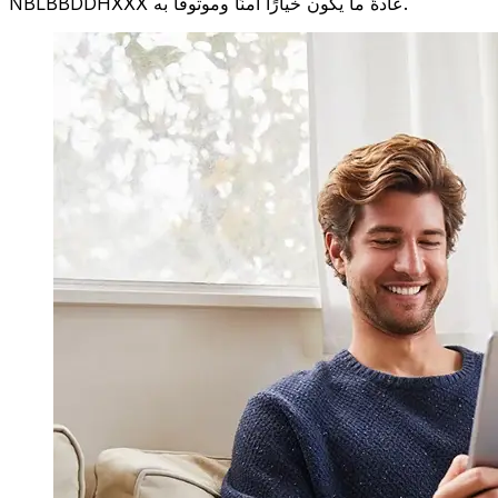
NBLBBDDHXXX عادةً ما يكون خيارًا آمنًا وموثوقًا به.