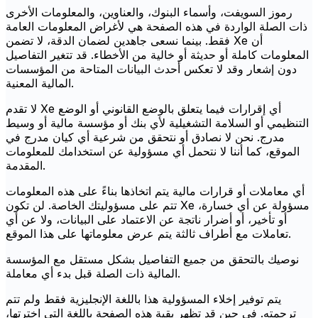
رموز السويفت، وأسماء البنوك، والعناوين، والمعلومات الأخرى
ذات الصلة الواردة في هذه الصفحة هي لأغراض المعلومات العامة
فقط. بينما نسعى جاهدين لضمان الدقة، لا تضمن Xe أن
المعلومات كاملة أو حديثة أو خالية من الأخطاء. قد تتغير التفاصيل
دون إشعار وقد لا تعكس أحدث البيانات المتاحة من المؤسسات
المالية المعنية.
لا تقدم Xe أي إقرارات فيما يتعلق بالوضع القانوني أو الوضع
التنظيمي أو السلامة التشغيلية لأي بنك أو مؤسسة مالية أو وسيط
مدرج. نحن لا نصادق أو نتحقق من شرعية أي كيان مدرج في
الموقع، كما أننا لا نتحمل أي مسؤولية عن استخدامك للمعلومات
المقدمة.
أي معاملات أو قرارات مالية يتم اتخاذها بناءً على هذه المعلومات
تتم على مسؤوليتك الخاصة. لن تكون Xe مسؤولة عن أي خسارة،
أو تأخير، أو أضرار ناتجة عن الاعتماد على البيانات، ولا عن أي
تعاملات مع أطراف ثالثة يتم عرض معلوماتها على هذا الموقع.
نوصيك بالتحقق من جميع التفاصيل بشكل مستقل مع المؤسسة
المالية ذات الصلة قبل بدء أي معاملة.
يتم توفير إخلاء المسؤولية هذا باللغة الإنجليزية فقط ولم تتم
ترجمته. في حين قد تظهر بقية هذه الصفحة باللغة التي اخترتها،