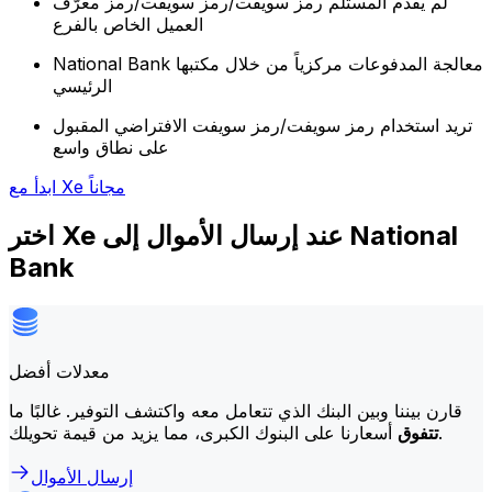
لم يقدم المستلم رمز سويفت/رمز سويفت/رمز معرّف
العميل الخاص بالفرع
National Bank معالجة المدفوعات مركزياً من خلال مكتبها
الرئيسي
تريد استخدام رمز سويفت/رمز سويفت الافتراضي المقبول
على نطاق واسع
ابدأ مع Xe مجاناً
اختر Xe عند إرسال الأموال إلى National
Bank
معدلات أفضل
قارن بيننا وبين البنك الذي تتعامل معه واكتشف التوفير. غالبًا ما
أسعارنا على البنوك الكبرى، مما يزيد من قيمة تحويلك.
تتفوق
إرسال الأموال