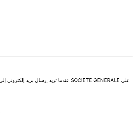
تتألف رموز سويفت/رموز سويفت/رمز معرّف العميل الدولي (IFT/BIC