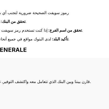
رموز سويفت الصحيحة ضرورية لتجنب أي مشا
تحقق مرة أخرى من تطابق اسم البنك مع اسم البنك المستلم.
تحقق من البنك:
إذا كنت تستخدم رمز سويفت خاص بفرع معين، فتأكد من أن هذا الفرع يطابق فرع المستلم.
تحقق من اسم الفرع:
لدى البنوك مواقع في جميع أنحاء العالم. تحقق من أن رمز سويفت يتوافق مع بلد البنك الوجهة.
تأكيد البلد:
اختر Xe عند إرسال الأ
أسعارنا على البنوك الكبرى، مما يزيد من قيمة تحويلك.
قارن بيننا وبين البنك الذي تتعامل معه واكتشف التوفير. غا