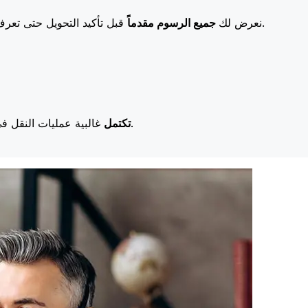
قبل تأكيد التحويل حتى تعرف بالضبط ما ستدفعه. تعني رسومنا المنخفضة المزيد من التوفير لك.
نعرض لك
جميع الرسوم مقدماً
غالبية عمليات النقل في اليوم نفسه. نحن ندرك أن التوقيت مهم عندما يتعلق الأمر بأموالك.
تكتمل