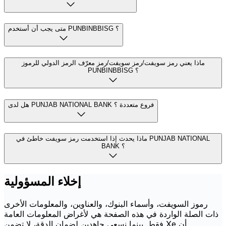
متى يجب أن أستخدم PUNBINBBISG ؟
ماذا يعني رمز سويفت/رمز سويفت/رمز معرّف الرمز الدولي للرموز
PUNBINBBISG ؟
هل لدى PUNJAB NATIONAL BANK فروع متعددة ؟
ماذا يحدث إذا استخدمت رمز سويفت خاطئ في PUNJAB NATIONAL
BANK ؟
إخلاء المسؤولية
رموز السويفت، وأسماء البنوك، والعناوين، والمعلومات الأخرى
ذات الصلة الواردة في هذه الصفحة هي لأغراض المعلومات العامة
فقط. بينما نسعى جاهدين لضمان الدقة، لا تضمن Xe أن