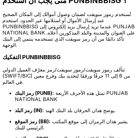
متى يجب أن أستخدم PUNBINBBISG ؟
تُستخدم رموز سويفت لضمان وصول أموالك إلى المكان الصحيح
عند إرسال الأموال أو استلامها عبر الحدود. استخدم
PUNBINBBISG عندما تريد إرسال بريد إلكتروني إلى PUNJAB
NATIONAL BANK على العنوان والمدينة والبلد المذكورين أعلاه.
تأكد دائمًا من أن رمز سويفت الذي تستخدمه ينتمي إلى البنك
الوجهة.
التفكيك PUNBINBBISG
تتألف رموز سويفت/رموز سويفت/رمز معرّف العميل الدولي
(SWIFT/BIC) من 8 إلى 11 حرفًا ورقمًا لتحديد بنك وفرع معين
في العالم.
تمثل هذه الأحرف الأربعة PUNJAB
رمز البنك (PUNB):
NATIONAL BANK
يوضح هذان الحرفان بلد البنك الهند.
رمز البلد (IN):
يشير هذان الرمزان إلى موقع المكتب
رمز الموقع (BB):
الرئيسي للبنك.