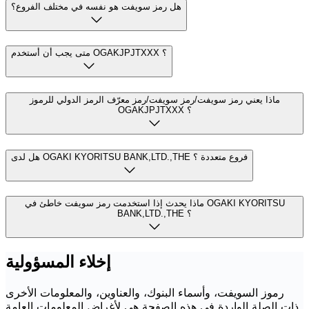
هل رمز سويفت هو نفسه في مختلف الفروع؟
متى يجب أن أستخدم OGAKJPJTXXX ؟
ماذا يعني رمز سويفت/رمز سويفت/رمز معرّف الرمز الدولي للرموز
OGAKJPJTXXX ؟
هل لدى OGAKI KYORITSU BANK,LTD.,THE فروع متعددة ؟
ماذا يحدث إذا استخدمت رمز سويفت خاطئ في OGAKI KYORITSU
BANK,LTD.,THE ؟
إخلاء المسؤولية
رموز السويفت، وأسماء البنوك، والعناوين، والمعلومات الأخرى
ذات الصلة الواردة في هذه الصفحة هي لأغراض المعلومات العامة