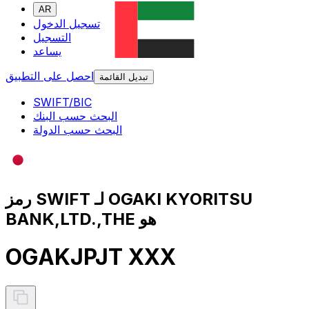
AR
تسجيل الدخول
التسجيل
يساعد
احصل على التطبيق
تبديل القائمة
SWIFT/BIC
البحث حسب البنك
البحث حسب الدولة
رمز SWIFT لـ OGAKI KYORITSU
BANK,LTD.,THE هو
OGAKJPJT XXX