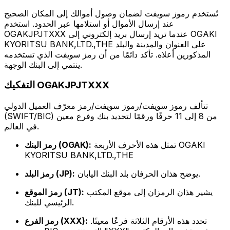
تُستخدم رموز سويفت لضمان وصول أموالك إلى المكان الصحيح
عند إرسال الأموال أو استلامها عبر الحدود. استخدم
OGAKJPJTXXX عندما تريد إرسال بريد إلكتروني إلى OGAKI
KYORITSU BANK,LTD.,THE على العنوان والمدينة والبلد
المذكورين أعلاه. تأكد دائمًا من أن رمز سويفت الذي تستخدمه
ينتمي إلى البنك الوجهة.
التفكيك OGAKJPJTXXX
تتألف رموز سويفت/رموز سويفت/رمز معرّف العميل الدولي
(SWIFT/BIC) من 8 إلى 11 حرفًا ورقمًا لتحديد بنك وفرع معين
في العالم.
تمثل هذه الأحرف الأربعة OGAKI
رمز البنك (OGAK):
KYORITSU BANK,LTD.,THE
يوضح هذان الحرفان بلد البنك اليابان.
رمز البلد (JP):
يشير هذان الرمزان إلى موقع المكتب
رمز الموقع (JT):
الرئيسي للبنك.
تحدد هذه الأرقام الثلاثة فرعًا معينًا.
رمز الفرع (XXX):