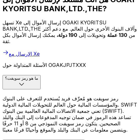
KYORITSU BANK,LTD.,THE?
تسهل Xe إرسال الأموال إلى OGAKI KYORITSU
BANK,LTD.,THE وآلاف البنوك الأخرى حول العالم. مع دعم أكثر
من
130 عملة
وتحويلات إلى
190 دولة،
يمكنك إرسال الأموال بكل
ثقة.
الإرسال مع Xe
الأسئلة المتداولة حول OGAKJPJTXXX
ما هو رمز سويفت؟
رمز سويفت هو مُعرِّف فريد يُستخدم للتعرف على البنوك
والمؤسسات المالية حول العالم للتحويلات المالية الدولية. SWIFT
تعني جمعية الاتصالات المالية العالمية بين البنوك (SWIFT).
تساعد هذه الرموز في ضمان توجيه المدفوعات إلى البنك والبلد
الصحيحين. يتكون رمز سويفت النموذجي من 8 أو 11 حرفًا
ويتضمن معلومات عن البنك والبلد والموقع وأحيانًا فرعًا معينًا.