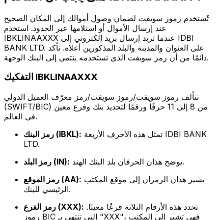
تُستخدم رموز سويفت لضمان وصول أموالك إلى المكان الصحيح
عند إرسال الأموال أو استلامها عبر الحدود. استخدم
IBKLINAAXXX عندما تريد إرسال بريد إلكتروني إلى IDBI
BANK LTD. على العنوان والمدينة والبلد المذكورين أعلاه. تأكد
دائمًا من أن رمز سويفت الذي تستخدمه ينتمي إلى البنك الوجهة.
التفكيك IBKLINAAXXX
تتألف رموز سويفت/رموز سويفت/رمز معرّف العميل الدولي
(SWIFT/BIC) من 8 إلى 11 حرفًا ورقمًا لتحديد بنك وفرع معين
في العالم.
تمثل هذه الأحرف الأربعة IDBI BANK
رمز البنك (IBKL):
LTD.
يوضح هذان الحرفان بلد البنك الهند.
رمز البلد (IN):
يشير هذان الرمزان إلى موقع المكتب
رمز الموقع (AA):
الرئيسي للبنك.
تحدد هذه الأرقام الثلاثة فرعًا معينًا.
رمز الفرع (XXX):
رموز BIC التي تنتهي بـ "XXX"، فهي تشير إلى المكتب