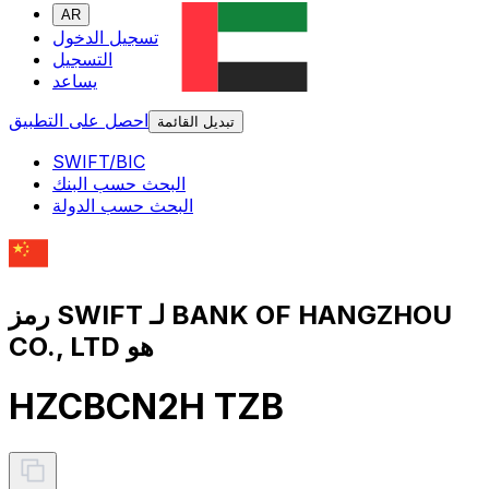
AR
تسجيل الدخول
التسجيل
يساعد
احصل على التطبيق
تبديل القائمة
SWIFT/BIC
البحث حسب البنك
البحث حسب الدولة
رمز SWIFT لـ BANK OF HANGZHOU
CO., LTD هو
HZCBCN2H TZB