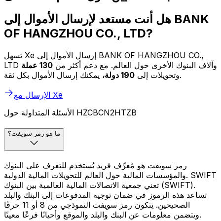
هل أنت مستعد لإرسال الأموال إلى BANK
OF HANGZHOU CO., LTD?
تسهل Xe إرسال الأموال إلى BANK OF HANGZHOU CO.,
LTD وآلاف البنوك الأخرى حول العالم. مع دعم أكثر من
130 عملة
يمكنك إرسال الأموال بكل ثقة.
وتحويلات إلى
190 دولة،
الإرسال مع Xe
الأسئلة المتداولة حول HZCBCN2HTZB
ما هو رمز سويفت؟
رمز سويفت هو مُعرِّف فريد يُستخدم للتعرف على البنوك
والمؤسسات المالية حول العالم للتحويلات المالية الدولية. SWIFT
تعني جمعية الاتصالات المالية العالمية بين البنوك (SWIFT).
تساعد هذه الرموز في ضمان توجيه المدفوعات إلى البنك والبلد
الصحيحين. يتكون رمز سويفت النموذجي من 8 أو 11 حرفًا
ويتضمن معلومات عن البنك والبلد والموقع وأحيانًا فرعًا معينًا.