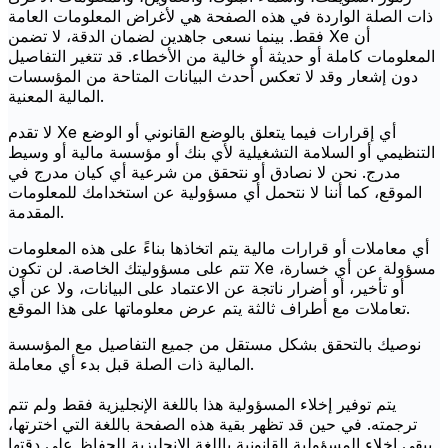
ذات الصلة الواردة في هذه الصفحة هي لأغراض المعلومات العامة
فقط. بينما نسعى جاهدين لضمان الدقة، لا تضمن Xe أن
المعلومات كاملة أو حديثة أو خالية من الأخطاء. قد تتغير التفاصيل
دون إشعار وقد لا تعكس أحدث البيانات المتاحة من المؤسسات
المالية المعنية.
لا تقدم Xe أي إقرارات فيما يتعلق بالوضع القانوني أو الوضع
التنظيمي أو السلامة التشغيلية لأي بنك أو مؤسسة مالية أو وسيط
مدرج. نحن لا نصادق أو نتحقق من شرعية أي كيان مدرج في
الموقع، كما أننا لا نتحمل أي مسؤولية عن استخدامك للمعلومات
المقدمة.
أي معاملات أو قرارات مالية يتم اتخاذها بناءً على هذه المعلومات
تتم على مسؤوليتك الخاصة. لن تكون Xe مسؤولة عن أي خسارة،
أو تأخير، أو أضرار ناتجة عن الاعتماد على البيانات، ولا عن أي
تعاملات مع أطراف ثالثة يتم عرض معلوماتها على هذا الموقع.
نوصيك بالتحقق بشكل مستقل من جميع التفاصيل مع المؤسسة
المالية ذات الصلة قبل بدء أي معاملة.
يتم توفير إخلاء المسؤولية هذا باللغة الإنجليزية فقط ولم تتم
ترجمته. في حين قد تظهر بقية هذه الصفحة باللغة التي اخترتها،
يبقى إخلاء المسؤولية القانونية باللغة الإنجليزية للحفاظ على دقتها