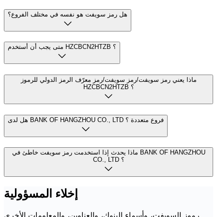
هل رمز سويفت هو نفسه في مختلف الفروع؟
متى يجب أن أستخدم HZCBCN2HTZB ؟
ماذا يعني رمز سويفت/رمز سويفت/رمز معرّف الرمز الدولي للرموز
HZCBCN2HTZB ؟
هل لدى BANK OF HANGZHOU CO., LTD فروع متعددة ؟
ماذا يحدث إذا استخدمت رمز سويفت خاطئ في BANK OF HANGZHOU
CO., LTD ؟
إخلاء المسؤولية
رموز السويفت، وأسماء البنوك، والعناوين، والمعلومات الأخرى