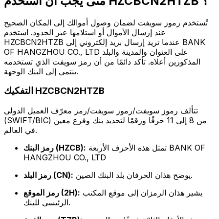
متى يجب أن أستخدم HZCBCN2HTZB ؟
تُستخدم رموز سويفت لضمان وصول أموالك إلى المكان الصحيح
عند إرسال الأموال أو استلامها عبر الحدود. استخدم
HZCBCN2HTZB عندما تريد إرسال بريد إلكتروني إلى BANK
OF HANGZHOU CO., LTD على العنوان والمدينة والبلد
المذكورين أعلاه. تأكد دائمًا من أن رمز سويفت الذي تستخدمه
ينتمي إلى البنك الوجهة.
التفكيك HZCBCN2HTZB
تتألف رموز سويفت/رموز سويفت/رمز معرّف العميل الدولي
(SWIFT/BIC) من 8 إلى 11 حرفًا ورقمًا لتحديد بنك وفرع معين
في العالم.
تمثل هذه الأحرف الأربعة BANK OF
رمز البنك (HZCB):
HANGZHOU CO., LTD
يوضح هذان الحرفان بلد البنك الصين.
رمز البلد (CN):
يشير هذان الرمزان إلى موقع المكتب
رمز الموقع (2H):
الرئيسي للبنك.