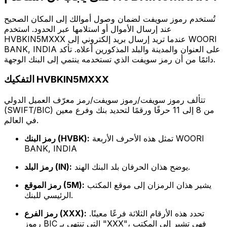
تُستخدم رموز سويفت لضمان وصول أموالك إلى المكان الصحيح
عند إرسال الأموال أو استلامها عبر الحدود. استخدم
HVBKIN5MXXX عندما تريد إرسال بريد إلكتروني إلى WOORI
BANK, INDIA على العنوان والمدينة والبلد المذكورين أعلاه. تأكد
دائمًا من أن رمز سويفت الذي تستخدمه ينتمي إلى البنك الوجهة.
التفكيك HVBKIN5MXXX
تتألف رموز سويفت/رموز سويفت/رمز معرّف العميل الدولي
(SWIFT/BIC) من 8 إلى 11 حرفًا ورقمًا لتحديد بنك وفرع معين
في العالم.
تمثل هذه الأحرف الأربعة WOORI
رمز البنك (HVBK):
BANK, INDIA
يوضح هذان الحرفان بلد البنك الهند.
رمز البلد (IN):
يشير هذان الرمزان إلى موقع المكتب
رمز الموقع (5M):
الرئيسي للبنك.
تحدد هذه الأرقام الثلاثة فرعًا معينًا.
رمز الفرع (XXX):
رموز BIC التي تنتهي بـ "XXX"، فهي تشير إلى المكتب