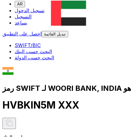
AR
تسجيل الدخول
التسجيل
يساعد
احصل على التطبيق
تبديل القائمة
SWIFT/BIC
البحث حسب البنك
البحث حسب الدولة
رمز SWIFT لـ WOORI BANK, INDIA هو
HVBKIN5M XXX
اسم البنك