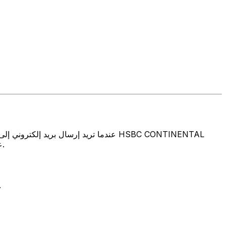
EUROPE, BELGIUM على العنوان والمدينة والبلد المذكورين أعلاه. تأكد دائمًا من أن رمز سويفت الذي تستخدمه ينتمي إلى البنك الوجهة.
تتألف رموز سويفت/رموز سويفت/رمز معرّف العميل الدولي (IFT/BIC