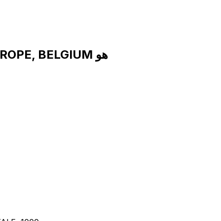
رمز SWIFT لـ HSBC CONTINENTAL EUROPE, BELGIUM هو