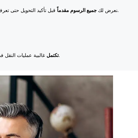
قبل تأكيد التحويل حتى تعرف بالضبط ما ستدفعه. تعني رسومنا المنخفضة المزيد من التوفير لك.
نعرض لك
جميع الرسوم مقدماً
غالبية عمليات النقل في اليوم نفسه. نحن ندرك أن التوقيت مهم عندما يتعلق الأمر بأموالك.
تكتمل