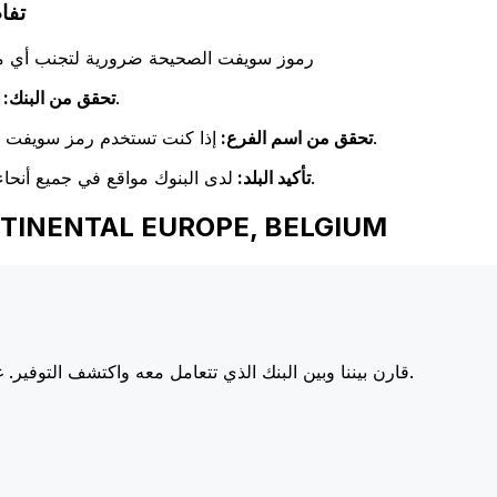
PE, BELGIUM
رموز سويفت الصحيحة ضرورية لتجنب أي مشا
تحقق مرة أخرى من تطابق اسم البنك مع اسم البنك المستلم.
تحقق من البنك:
إذا كنت تستخدم رمز سويفت خاص بفرع معين، فتأكد من أن هذا الفرع يطابق فرع المستلم.
تحقق من اسم الفرع:
لدى البنوك مواقع في جميع أنحاء العالم. تحقق من أن رمز سويفت يتوافق مع بلد البنك الوجهة.
تأكيد البلد:
اختر Xe عند إرسال الأموال إلى EUROPE, BELGIUM
أسعارنا على البنوك الكبرى، مما يزيد من قيمة تحويلك.
قارن بيننا وبين البنك الذي تتعامل معه واكتشف التوفير. غا