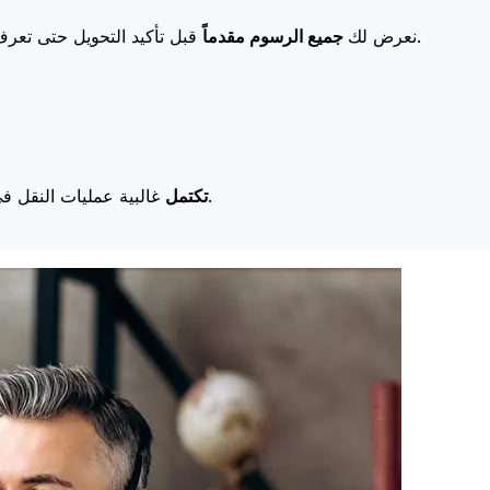
قبل تأكيد التحويل حتى تعرف بالضبط ما ستدفعه. تعني رسومنا المنخفضة المزيد من التوفير لك.
نعرض لك
جميع الرسوم مقدماً
غالبية عمليات النقل في اليوم نفسه. نحن ندرك أن التوقيت مهم عندما يتعلق الأمر بأموالك.
تكتمل