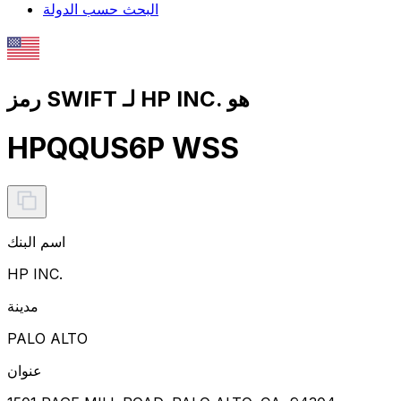
البحث حسب الدولة
رمز SWIFT لـ HP INC. هو
HPQQUS6P WSS
اسم البنك
HP INC.
مدينة
PALO ALTO
عنوان