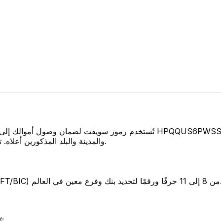
تُستخدم رموز سويفت لضمان وصول أموالك إلى المكان الصحيح عند إرسال الأموا
والمدينة والبلد المذكورين أعلاه. تأكد دائمًا من أن رمز سويفت الذي تستخدمه ينتمي إلى البنك الوجهة.
SW) من 8 إلى 11 حرفًا ورقمًا لتحديد بنك وفرع معين في العالم.
يوضح هذان الحرفان بلد البنك الولايات المتحدة.