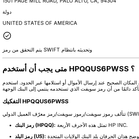
1501 PAGE MILL ROAD, PALO ALTO, CA, 94304
دولة
UNITED STATES OF AMERICA
يتم التحقق من رمز SWIFT وتحديثه بانتظام
متى يجب أن أستخدم HPQQUS6PWSS ؟
ل أو استلامها عبر الحدود. استخدم HPQQUS6PWSS عندما تريد إرسال بريد إلكتروني إلى HP INC. على العنوان
التفكيك HPQQUS6PWSS
تمثل هذه الأحرف الأربعة HP INC.
رمز البنك (HPQQ):
رمز البلد (US):