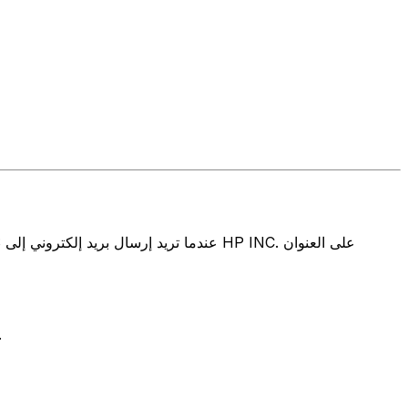
تتألف رموز سويفت/رموز سويفت/رمز معرّف العميل الدولي (IFT/BIC