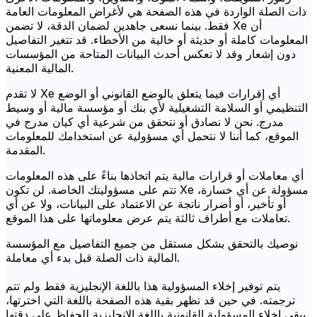
ذات الصلة الواردة في هذه الصفحة هي لأغراض المعلومات العامة
فقط. بينما نسعى جاهدين لضمان الدقة، لا تضمن Xe أن
المعلومات كاملة أو حديثة أو خالية من الأخطاء. قد تتغير التفاصيل
دون إشعار وقد لا تعكس أحدث البيانات المتاحة من المؤسسات
المالية المعنية.
لا تقدم Xe أي إقرارات فيما يتعلق بالوضع القانوني أو الوضع
التنظيمي أو السلامة التشغيلية لأي بنك أو مؤسسة مالية أو وسيط
مدرج. نحن لا نصادق أو نتحقق من شرعية أي كيان مدرج في
الموقع، كما أننا لا نتحمل أي مسؤولية عن استخدامك للمعلومات
المقدمة.
أي معاملات أو قرارات مالية يتم اتخاذها بناءً على هذه المعلومات
تتم على مسؤوليتك الخاصة. لن تكون Xe مسؤولة عن أي خسارة،
أو تأخير، أو أضرار ناتجة عن الاعتماد على البيانات، ولا عن أي
تعاملات مع أطراف ثالثة يتم عرض معلوماتها على هذا الموقع.
نوصيك بالتحقق بشكل مستقل من جميع التفاصيل مع المؤسسة
المالية ذات الصلة قبل بدء أي معاملة.
يتم توفير إخلاء المسؤولية هذا باللغة الإنجليزية فقط ولم تتم
ترجمته. في حين قد تظهر بقية هذه الصفحة باللغة التي اخترتها،
يبقى إخلاء المسؤولية القانونية باللغة الإنجليزية للحفاظ على دقتها