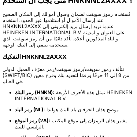
متى يجب أن أستخدم HNKNNL2AXXX ؟
تُستخدم رموز سويفت لضمان وصول أموالك إلى المكان الصحيح
عند إرسال الأموال أو استلامها عبر الحدود. استخدم
HNKNNL2AXXX عندما تريد إرسال بريد إلكتروني إلى
HEINEKEN INTERNATIONAL B.V. على العنوان والمدينة
والبلد المذكورين أعلاه. تأكد دائمًا من أن رمز سويفت الذي
تستخدمه ينتمي إلى البنك الوجهة.
التفكيك HNKNNL2AXXX
تتألف رموز سويفت/رموز سويفت/رمز معرّف العميل الدولي
(SWIFT/BIC) من 8 إلى 11 حرفًا ورقمًا لتحديد بنك وفرع معين
في العالم.
تمثل هذه الأحرف الأربعة HEINEKEN
رمز البنك (HNKN):
INTERNATIONAL B.V.
يوضح هذان الحرفان بلد البنك هولندا.
رمز البلد (NL):
يشير هذان الرمزان إلى موقع المكتب
رمز الموقع (2A):
الرئيسي للبنك.