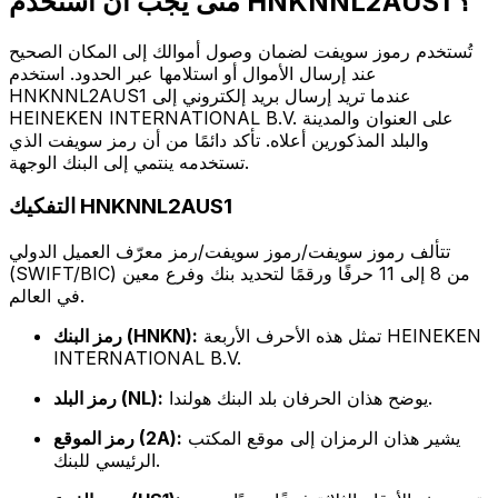
متى يجب أن أستخدم HNKNNL2AUS1 ؟
تُستخدم رموز سويفت لضمان وصول أموالك إلى المكان الصحيح
عند إرسال الأموال أو استلامها عبر الحدود. استخدم
HNKNNL2AUS1 عندما تريد إرسال بريد إلكتروني إلى
HEINEKEN INTERNATIONAL B.V. على العنوان والمدينة
والبلد المذكورين أعلاه. تأكد دائمًا من أن رمز سويفت الذي
تستخدمه ينتمي إلى البنك الوجهة.
التفكيك HNKNNL2AUS1
تتألف رموز سويفت/رموز سويفت/رمز معرّف العميل الدولي
(SWIFT/BIC) من 8 إلى 11 حرفًا ورقمًا لتحديد بنك وفرع معين
في العالم.
تمثل هذه الأحرف الأربعة HEINEKEN
رمز البنك (HNKN):
INTERNATIONAL B.V.
يوضح هذان الحرفان بلد البنك هولندا.
رمز البلد (NL):
يشير هذان الرمزان إلى موقع المكتب
رمز الموقع (2A):
الرئيسي للبنك.