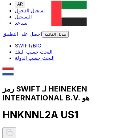
AR
تسجيل الدخول
التسجيل
يساعد
احصل على التطبيق
تبديل القائمة
SWIFT/BIC
البحث حسب البنك
البحث حسب الدولة
رمز SWIFT لـ HEINEKEN
INTERNATIONAL B.V. هو
HNKNNL2A US1