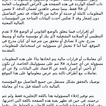
ذات الصلة الواردة في هذه الصفحة هي لأغراض المعلومات العامة
فقط. بينما نسعى جاهدين لضمان الدقة، لا تضمن Xe أن
المعلومات كاملة أو حديثة أو خالية من الأخطاء. قد تتغير التفاصيل
دون إشعار وقد لا تعكس أحدث البيانات المتاحة من المؤسسات
المالية المعنية.
لا تقدم Xe أي إقرارات فيما يتعلق بالوضع القانوني أو الوضع
التنظيمي أو السلامة التشغيلية لأي بنك أو مؤسسة مالية أو وسيط
مدرج. نحن لا نصادق أو نتحقق من شرعية أي كيان مدرج في
الموقع، كما أننا لا نتحمل أي مسؤولية عن استخدامك للمعلومات
المقدمة.
أي معاملات أو قرارات مالية يتم اتخاذها بناءً على هذه المعلومات
تتم على مسؤوليتك الخاصة. لن تكون Xe مسؤولة عن أي خسارة،
أو تأخير، أو أضرار ناتجة عن الاعتماد على البيانات، ولا عن أي
تعاملات مع أطراف ثالثة يتم عرض معلوماتها على هذا الموقع.
نوصيك بالتحقق بشكل مستقل من جميع التفاصيل مع المؤسسة
المالية ذات الصلة قبل بدء أي معاملة.
يتم توفير إخلاء المسؤولية هذا باللغة الإنجليزية فقط ولم تتم
ترجمته. في حين قد تظهر بقية هذه الصفحة باللغة التي اخترتها،
يبقى إخلاء المسؤولية القانونية باللغة الإنجليزية للحفاظ على دقتها