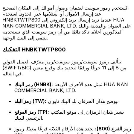
تُستخدم رموز سويفت لضمان وصول أموالك إلى المكان الصحيح
عند إرسال الأموال أو استلامها عبر الحدود. استخدم
HNBKTWTP800 عندما تريد إرسال بريد إلكتروني إلى HUA
NAN COMMERCIAL BANK, LTD. على العنوان والمدينة والبلد
المذكورين أعلاه. تأكد دائمًا من أن رمز سويفت الذي تستخدمه
ينتمي إلى البنك الوجهة.
التفكيك HNBKTWTP800
تتألف رموز سويفت/رموز سويفت/رمز معرّف العميل الدولي
(SWIFT/BIC) من 8 إلى 11 حرفًا ورقمًا لتحديد بنك وفرع معين
في العالم.
تمثل هذه الأحرف الأربعة HUA NAN
رمز البنك (HNBK):
COMMERCIAL BANK, LTD.
يوضح هذان الحرفان بلد البنك تايوان.
رمز البلد (TW):
يشير هذان الرمزان إلى موقع المكتب
رمز الموقع (TP):
الرئيسي للبنك.
رمز الفرع (800):
تحدد هذه الأرقام الثلاثة فرعًا معينًا. رموز