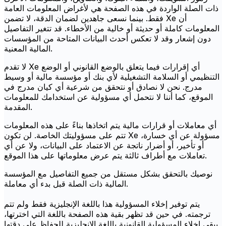
ذات الصلة الواردة في هذه الصفحة هي لأغراض المعلومات العامة
فقط. بينما نسعى جاهدين لضمان الدقة، لا تضمن Xe أن
المعلومات كاملة أو حديثة أو خالية من الأخطاء. قد تتغير التفاصيل
دون إشعار وقد لا تعكس أحدث البيانات المتاحة من المؤسسات
المالية المعنية.
لا تقدم Xe أي إقرارات فيما يتعلق بالوضع القانوني أو الوضع
التنظيمي أو السلامة التشغيلية لأي بنك أو مؤسسة مالية أو وسيط
مدرج. نحن لا نصادق أو نتحقق من شرعية أي كيان مدرج في
الموقع، كما أننا لا نتحمل أي مسؤولية عن استخدامك للمعلومات
المقدمة.
أي معاملات أو قرارات مالية يتم اتخاذها بناءً على هذه المعلومات
تتم على مسؤوليتك الخاصة. لن تكون Xe مسؤولة عن أي خسارة،
أو تأخير، أو أضرار ناتجة عن الاعتماد على البيانات، ولا عن أي
تعاملات مع أطراف ثالثة يتم عرض معلوماتها على هذا الموقع.
نوصيك بالتحقق بشكل مستقل من جميع التفاصيل مع المؤسسة
المالية ذات الصلة قبل بدء أي معاملة.
يتم توفير إخلاء المسؤولية هذا باللغة الإنجليزية فقط ولم تتم
ترجمته. في حين قد تظهر بقية هذه الصفحة باللغة التي اخترتها،
يبقى إخلاء المسؤولية القانونية باللغة الإنجليزية للحفاظ على دقتها