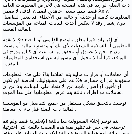
ذات الصلة الواردة في هذه الصفحة هي لأغراض المعلومات العامة
فقط. بينما نسعى جاهدين لضمان الدقة، لا تضمن Xe أن
المعلومات كاملة أو حديثة أو خالية من الأخطاء. قد تتغير التفاصيل
دون إشعار وقد لا تعكس أحدث البيانات المتاحة من المؤسسات
المالية المعنية.
لا تقدم Xe أي إقرارات فيما يتعلق بالوضع القانوني أو الوضع
التنظيمي أو السلامة التشغيلية لأي بنك أو مؤسسة مالية أو وسيط
مدرج. نحن لا نصادق أو نتحقق من شرعية أي كيان مدرج في
الموقع، كما أننا لا نتحمل أي مسؤولية عن استخدامك للمعلومات
المقدمة.
أي معاملات أو قرارات مالية يتم اتخاذها بناءً على هذه المعلومات
تتم على مسؤوليتك الخاصة. لن تكون Xe مسؤولة عن أي خسارة،
أو تأخير، أو أضرار ناتجة عن الاعتماد على البيانات، ولا عن أي
تعاملات مع أطراف ثالثة يتم عرض معلوماتها على هذا الموقع.
نوصيك بالتحقق بشكل مستقل من جميع التفاصيل مع المؤسسة
المالية ذات الصلة قبل بدء أي معاملة.
يتم توفير إخلاء المسؤولية هذا باللغة الإنجليزية فقط ولم تتم
ترجمته. في حين قد تظهر بقية هذه الصفحة باللغة التي اخترتها،
يبقى إخلاء المسؤولية القانونية باللغة الإنجليزية للحفاظ على دقتها