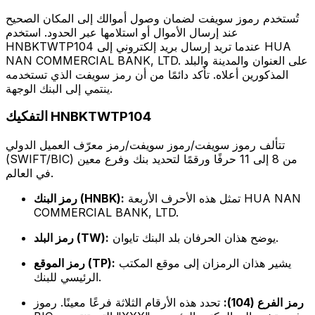
تُستخدم رموز سويفت لضمان وصول أموالك إلى المكان الصحيح
عند إرسال الأموال أو استلامها عبر الحدود. استخدم
HNBKTWTP104 عندما تريد إرسال بريد إلكتروني إلى HUA
NAN COMMERCIAL BANK, LTD. على العنوان والمدينة والبلد
المذكورين أعلاه. تأكد دائمًا من أن رمز سويفت الذي تستخدمه
ينتمي إلى البنك الوجهة.
التفكيك HNBKTWTP104
تتألف رموز سويفت/رموز سويفت/رمز معرّف العميل الدولي
(SWIFT/BIC) من 8 إلى 11 حرفًا ورقمًا لتحديد بنك وفرع معين
في العالم.
تمثل هذه الأحرف الأربعة HUA NAN
رمز البنك (HNBK):
COMMERCIAL BANK, LTD.
يوضح هذان الحرفان بلد البنك تايوان.
رمز البلد (TW):
يشير هذان الرمزان إلى موقع المكتب
رمز الموقع (TP):
الرئيسي للبنك.
رمز الفرع (104):
تحدد هذه الأرقام الثلاثة فرعًا معينًا. رموز