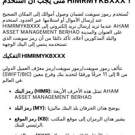
متى يجب أن أستخدم HIMRMYKBXXX ؟
تُستخدم رموز سويفت لضمان وصول أموالك إلى المكان الصحيح
عند إرسال الأموال أو استلامها عبر الحدود. استخدم
HIMRMYKBXXX عندما تريد إرسال بريد إلكتروني إلى AHAM
ASSET MANAGEMENT BERHAD على العنوان والمدينة
والبلد المذكورين أعلاه. تأكد دائمًا من أن رمز سويفت الذي
تستخدمه ينتمي إلى البنك الوجهة.
التفكيك HIMRMYKBXXX
تتألف رموز سويفت/رموز سويفت/رمز معرّف العميل الدولي
(SWIFT/BIC) من 8 إلى 11 حرفًا ورقمًا لتحديد بنك وفرع معين
في العالم.
تمثل هذه الأحرف الأربعة AHAM
رمز البنك (HIMR):
ASSET MANAGEMENT BERHAD
يوضح هذان الحرفان بلد البنك ماليزيا.
رمز البلد (MY):
يشير هذان الرمزان إلى موقع المكتب
رمز الموقع (KB):
الرئيسي للبنك.