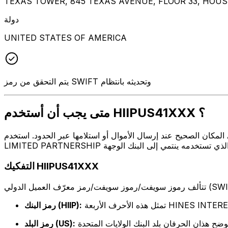
TEXAS TOWER, 845 TEXAS AVENUE, FLOOR 33, HOUS
دولة
UNITED STATES OF AMERICA
يتم التحقق من رمز SWIFT وتحديثه بانتظام
متى يجب أن أستخدم HIIPUS41XXX ؟
ال أو استلامها عبر الحدود. استخدم HIIPUS41XXX عندما تريد إرسال بريد إلكتروني إلى HINES INTERESTS
التفكيك HIIPUS41XXX
HINES INTERESTS LIMI
رمز البنك (HIIP):
رمز البلد (US):