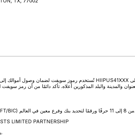
TON, TX, 77002
تُستخدم رموز سويفت لضمان وصول أموالك إلى المكان الصحيح عند إرسال الأمو
SW) من 8 إلى 11 حرفًا ورقمًا لتحديد بنك وفرع معين في العالم.
تمثل هذه الأحرف الأربعة TED PARTNERSHIP
يوضح هذان الحرفان بلد البنك الولايات المتحدة.