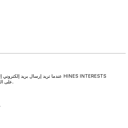
LIMITED PARTNERSHIP على العنوان والمدينة والبلد المذكورين أعلاه. تأكد دائمًا من أن رمز سويفت الذي تستخدمه ينتمي إلى البنك الوجهة.
تتألف رموز سويفت/رموز سويفت/رمز معرّف العميل الدولي (IFT/BIC