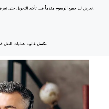
قبل تأكيد التحويل حتى تعرف بالضبط ما ستدفعه. تعني رسومنا المنخفضة المزيد من التوفير لك.
نعرض لك
جميع الرسوم مقدماً
غالبية عمليات النقل في اليوم نفسه. نحن ندرك أن التوقيت مهم عندما يتعلق الأمر بأموالك.
تكتمل