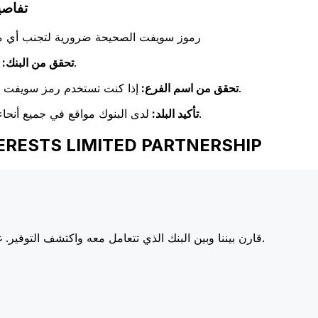
LIMITED PARTNERSHIP
رموز سويفت الصحيحة ضرورية لتجنب أي مشا
تحقق مرة أخرى من تطابق اسم البنك مع اسم البنك المستلم.
تحقق من البنك:
إذا كنت تستخدم رمز سويفت خاص بفرع معين، فتأكد من أن هذا الفرع يطابق فرع المستلم.
تحقق من اسم الفرع:
لدى البنوك مواقع في جميع أنحاء العالم. تحقق من أن رمز سويفت يتوافق مع بلد البنك الوجهة.
تأكيد البلد:
اختر Xe عند إرسال الأموال إلى IMITED PARTNERSHIP
أسعارنا على البنوك الكبرى، مما يزيد من قيمة تحويلك.
قارن بيننا وبين البنك الذي تتعامل معه واكتشف التوفير. غا