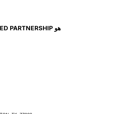
رمز SWIFT لـ HINES INTERESTS LIMITED PARTNERSHIP هو