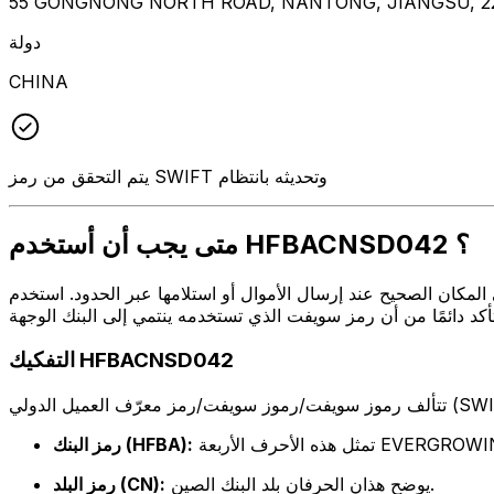
55 GONGNONG NORTH ROAD, NANTONG, JIANGSU, 22
دولة
CHINA
يتم التحقق من رمز SWIFT وتحديثه بانتظام
متى يجب أن أستخدم HFBACNSD042 ؟
ال أو استلامها عبر الحدود. استخدم HFBACNSD042 عندما تريد إرسال بريد إلكتروني إلى EVERGROWING BANK
التفكيك HFBACNSD042
الأربعة EVERGROWING BANK
رمز البنك (HFBA):
يوضح هذان الحرفان بلد البنك الصين.
رمز البلد (CN):