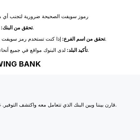
رموز سويفت الصحيحة ضرورية لتجنب أي مشا
تحقق مرة أخرى من تطابق اسم البنك مع اسم البنك المستلم.
تحقق من البنك:
إذا كنت تستخدم رمز سويفت خاص بفرع معين، فتأكد من أن هذا الفرع يطابق فرع المستلم.
تحقق من اسم الفرع:
لدى البنوك مواقع في جميع أنحاء العالم. تحقق من أن رمز سويفت يتوافق مع بلد البنك الوجهة.
تأكيد البلد:
اختر Xe عند إرسال الأمو
أسعارنا على البنوك الكبرى، مما يزيد من قيمة تحويلك.
قارن بيننا وبين البنك الذي تتعامل معه واكتشف التوفير. غا