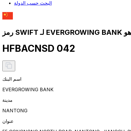
البحث حسب الدولة
ز SWIFT لـ EVERGROWING BANK هو
HFBACNSD 042
اسم البنك
EVERGROWING BANK
مدينة
NANTONG
عنوان