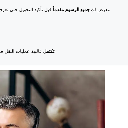
قبل تأكيد التحويل حتى تعرف بالضبط ما ستدفعه. تعني رسومنا المنخفضة المزيد من التوفير لك.
نعرض لك
جميع الرسوم مقدماً
غالبية عمليات النقل في اليوم نفسه. نحن ندرك أن التوقيت مهم عندما يتعلق الأمر بأموالك.
تكتمل