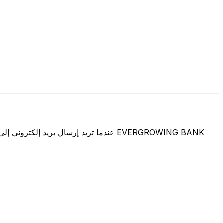
تتألف رموز سويفت/رموز سويفت/رمز معرّف العميل الدولي (IFT/BIC