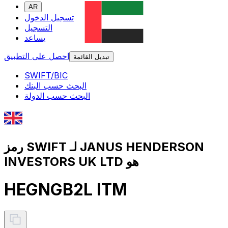
AR
تسجيل الدخول
التسجيل
يساعد
احصل على التطبيق
تبديل القائمة
SWIFT/BIC
البحث حسب البنك
البحث حسب الدولة
رمز SWIFT لـ JANUS HENDERSON
INVESTORS UK LTD هو
HEGNGB2L ITM