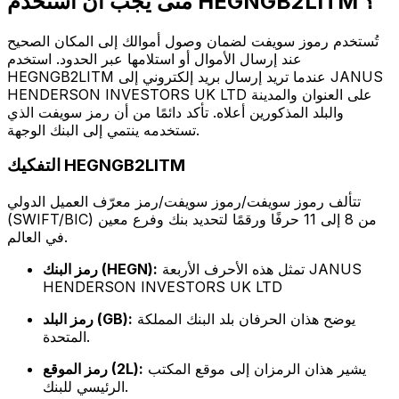
متى يجب أن أستخدم HEGNGB2LITM ؟
تُستخدم رموز سويفت لضمان وصول أموالك إلى المكان الصحيح
عند إرسال الأموال أو استلامها عبر الحدود. استخدم
HEGNGB2LITM عندما تريد إرسال بريد إلكتروني إلى JANUS
HENDERSON INVESTORS UK LTD على العنوان والمدينة
والبلد المذكورين أعلاه. تأكد دائمًا من أن رمز سويفت الذي
تستخدمه ينتمي إلى البنك الوجهة.
التفكيك HEGNGB2LITM
تتألف رموز سويفت/رموز سويفت/رمز معرّف العميل الدولي
(SWIFT/BIC) من 8 إلى 11 حرفًا ورقمًا لتحديد بنك وفرع معين
في العالم.
تمثل هذه الأحرف الأربعة JANUS
رمز البنك (HEGN):
HENDERSON INVESTORS UK LTD
يوضح هذان الحرفان بلد البنك المملكة
رمز البلد (GB):
المتحدة.
يشير هذان الرمزان إلى موقع المكتب
رمز الموقع (2L):
الرئيسي للبنك.