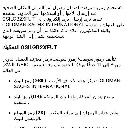
تُستخدم رموز سويفت لضمان وصول أموالك إلى المكان الصحيح
عند إرسال الأموال أو استلامها عبر الحدود. استخدم
GSILGB2XFUT عندما تريد إرسال بريد إلكتروني إلى
GOLDMAN SACHS INTERNATIONAL على العنوان والمدينة
والبلد المذكورين أعلاه. تأكد دائمًا من أن رمز سويفت الذي
تستخدمه ينتمي إلى البنك الوجهة.
التفكيك GSILGB2XFUT
تتألف رموز سويفت/رموز سويفت/رمز معرّف العميل الدولي
(SWIFT/BIC) من 8 إلى 11 حرفًا ورقمًا لتحديد بنك وفرع معين
في العالم.
تمثل هذه الأحرف الأربعة GOLDMAN
رمز البنك (GSIL):
SACHS INTERNATIONAL
يوضح هذان الحرفان بلد البنك المملكة
رمز البلد (GB):
المتحدة.
يشير هذان الرمزان إلى موقع المكتب
رمز الموقع (2X):
الرئيسي للبنك.