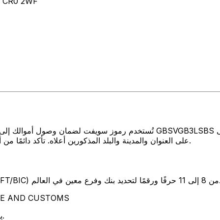
, CR0 2WF
تُستخدم رموز سويفت لضمان وصول أموالك إلى المكان الصحيح عند إرسال الأم
CUSTOMS على العنوان والمدينة والبلد المذكورين أعلاه. تأكد دائمًا من أن رمز سويفت الذي تستخدمه ينتمي إلى البنك الوجهة.
SW) من 8 إلى 11 حرفًا ورقمًا لتحديد بنك وفرع معين في العالم.
تمثل هذه الأحرف الأربعة OMS
يوضح هذان الحرفان بلد البنك المملكة المتحدة.