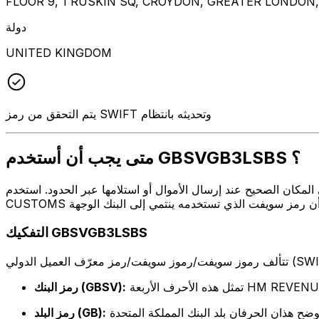
FLOOR 9, 1 RUSKIN SQ, CROYDON, GREATER LONDON
دولة
UNITED KINGDOM
يتم التحقق من رمز SWIFT وتحديثه بانتظام
متى يجب أن أستخدم GBSVGB3LSBS ؟
وال أو استلامها عبر الحدود. استخدم GBSVGB3LSBS عندما تريد إرسال بريد إلكتروني إلى HM REVENUE AND
التفكيك GBSVGB3LSBS
HM REVENUE AND CUST
رمز البنك (GBSV):
رمز البلد (GB):