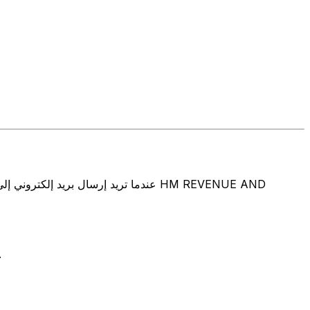
تتألف رموز سويفت/رموز سويفت/رمز معرّف العميل الدولي (IFT/BIC