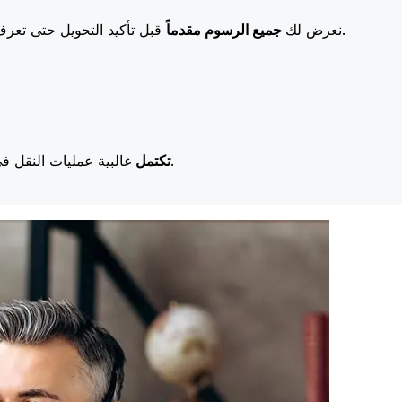
قبل تأكيد التحويل حتى تعرف بالضبط ما ستدفعه. تعني رسومنا المنخفضة المزيد من التوفير لك.
نعرض لك
جميع الرسوم مقدماً
غالبية عمليات النقل في اليوم نفسه. نحن ندرك أن التوقيت مهم عندما يتعلق الأمر بأموالك.
تكتمل