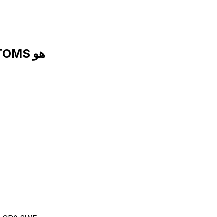
رمز SWIFT لـ HM REVENUE AND CUSTOMS هو