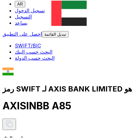
AR
تسجيل الدخول
التسجيل
يساعد
احصل على التطبيق
تبديل القائمة
SWIFT/BIC
البحث حسب البنك
البحث حسب الدولة
رمز SWIFT لـ AXIS BANK LIMITED هو
AXISINBB A85
اسم البنك