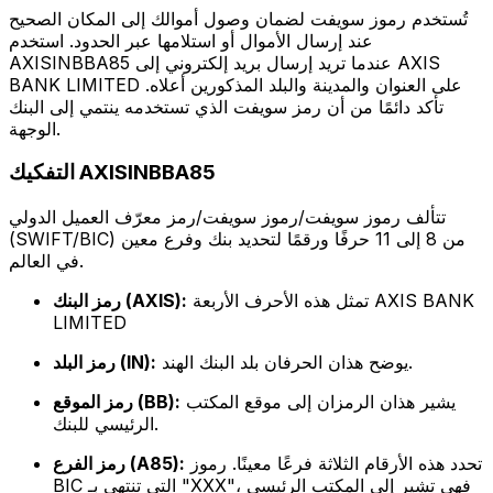
تُستخدم رموز سويفت لضمان وصول أموالك إلى المكان الصحيح
عند إرسال الأموال أو استلامها عبر الحدود. استخدم
AXISINBBA85 عندما تريد إرسال بريد إلكتروني إلى AXIS
BANK LIMITED على العنوان والمدينة والبلد المذكورين أعلاه.
تأكد دائمًا من أن رمز سويفت الذي تستخدمه ينتمي إلى البنك
الوجهة.
التفكيك AXISINBBA85
تتألف رموز سويفت/رموز سويفت/رمز معرّف العميل الدولي
(SWIFT/BIC) من 8 إلى 11 حرفًا ورقمًا لتحديد بنك وفرع معين
في العالم.
تمثل هذه الأحرف الأربعة AXIS BANK
رمز البنك (AXIS):
LIMITED
يوضح هذان الحرفان بلد البنك الهند.
رمز البلد (IN):
يشير هذان الرمزان إلى موقع المكتب
رمز الموقع (BB):
الرئيسي للبنك.
تحدد هذه الأرقام الثلاثة فرعًا معينًا. رموز
رمز الفرع (A85):
BIC التي تنتهي بـ "XXX"، فهي تشير إلى المكتب الرئيسي