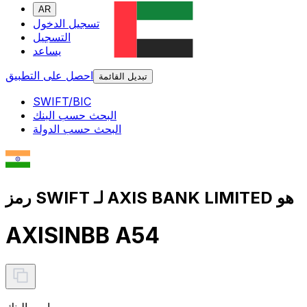
AR
تسجيل الدخول
التسجيل
يساعد
احصل على التطبيق
تبديل القائمة
SWIFT/BIC
البحث حسب البنك
البحث حسب الدولة
رمز SWIFT لـ AXIS BANK LIMITED هو
AXISINBB A54
اسم البنك