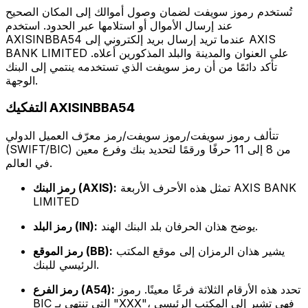
تُستخدم رموز سويفت لضمان وصول أموالك إلى المكان الصحيح
عند إرسال الأموال أو استلامها عبر الحدود. استخدم
AXISINBBA54 عندما تريد إرسال بريد إلكتروني إلى AXIS
BANK LIMITED على العنوان والمدينة والبلد المذكورين أعلاه.
تأكد دائمًا من أن رمز سويفت الذي تستخدمه ينتمي إلى البنك
الوجهة.
التفكيك AXISINBBA54
تتألف رموز سويفت/رموز سويفت/رمز معرّف العميل الدولي
(SWIFT/BIC) من 8 إلى 11 حرفًا ورقمًا لتحديد بنك وفرع معين
في العالم.
تمثل هذه الأحرف الأربعة AXIS BANK
رمز البنك (AXIS):
LIMITED
يوضح هذان الحرفان بلد البنك الهند.
رمز البلد (IN):
يشير هذان الرمزان إلى موقع المكتب
رمز الموقع (BB):
الرئيسي للبنك.
تحدد هذه الأرقام الثلاثة فرعًا معينًا. رموز
رمز الفرع (A54):
BIC التي تنتهي بـ "XXX"، فهي تشير إلى المكتب الرئيسي