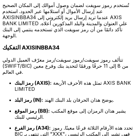
تُستخدم رموز سويفت لضمان وصول أموالك إلى المكان الصحيح
عند إرسال الأموال أو استلامها عبر الحدود. استخدم
AXISINBBA34 عندما تريد إرسال بريد إلكتروني إلى AXIS
BANK LIMITED على العنوان والمدينة والبلد المذكورين أعلاه.
تأكد دائمًا من أن رمز سويفت الذي تستخدمه ينتمي إلى البنك
الوجهة.
التفكيك AXISINBBA34
تتألف رموز سويفت/رموز سويفت/رمز معرّف العميل الدولي
(SWIFT/BIC) من 8 إلى 11 حرفًا ورقمًا لتحديد بنك وفرع معين
في العالم.
تمثل هذه الأحرف الأربعة AXIS BANK
رمز البنك (AXIS):
LIMITED
يوضح هذان الحرفان بلد البنك الهند.
رمز البلد (IN):
يشير هذان الرمزان إلى موقع المكتب
رمز الموقع (BB):
الرئيسي للبنك.
تحدد هذه الأرقام الثلاثة فرعًا معينًا. رموز
رمز الفرع (A34):
BIC التي تنتهي بـ "XXX"، فهي تشير إلى المكتب الرئيسي