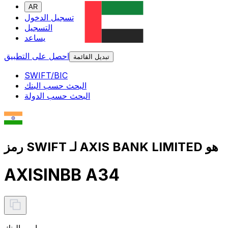
AR
تسجيل الدخول
التسجيل
يساعد
احصل على التطبيق
تبديل القائمة
SWIFT/BIC
البحث حسب البنك
البحث حسب الدولة
رمز SWIFT لـ AXIS BANK LIMITED هو
AXISINBB A34
اسم البنك