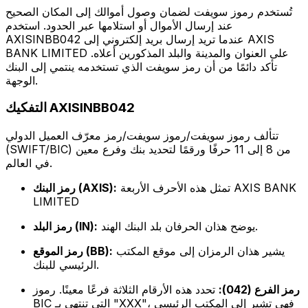
تُستخدم رموز سويفت لضمان وصول أموالك إلى المكان الصحيح
عند إرسال الأموال أو استلامها عبر الحدود. استخدم
AXISINBB042 عندما تريد إرسال بريد إلكتروني إلى AXIS
BANK LIMITED على العنوان والمدينة والبلد المذكورين أعلاه.
تأكد دائمًا من أن رمز سويفت الذي تستخدمه ينتمي إلى البنك
الوجهة.
التفكيك AXISINBB042
تتألف رموز سويفت/رموز سويفت/رمز معرّف العميل الدولي
(SWIFT/BIC) من 8 إلى 11 حرفًا ورقمًا لتحديد بنك وفرع معين
في العالم.
تمثل هذه الأحرف الأربعة AXIS BANK
رمز البنك (AXIS):
LIMITED
يوضح هذان الحرفان بلد البنك الهند.
رمز البلد (IN):
يشير هذان الرمزان إلى موقع المكتب
رمز الموقع (BB):
الرئيسي للبنك.
رمز الفرع (042):
تحدد هذه الأرقام الثلاثة فرعًا معينًا. رموز
BIC التي تنتهي بـ "XXX"، فهي تشير إلى المكتب الرئيسي