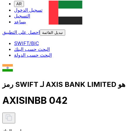
AR
تسجيل الدخول
التسجيل
يساعد
احصل على التطبيق
تبديل القائمة
SWIFT/BIC
البحث حسب البنك
البحث حسب الدولة
رمز SWIFT لـ AXIS BANK LIMITED هو
AXISINBB 042
اسم البنك