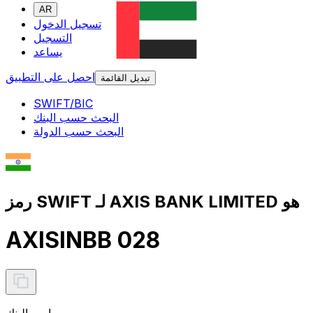
AR
تسجيل الدخول
التسجيل
يساعد
احصل على التطبيق
تبديل القائمة
SWIFT/BIC
البحث حسب البنك
البحث حسب الدولة
رمز SWIFT لـ AXIS BANK LIMITED هو
AXISINBB 028
اسم البنك