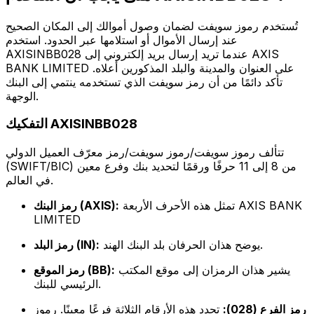
تُستخدم رموز سويفت لضمان وصول أموالك إلى المكان الصحيح
عند إرسال الأموال أو استلامها عبر الحدود. استخدم
AXISINBB028 عندما تريد إرسال بريد إلكتروني إلى AXIS
BANK LIMITED على العنوان والمدينة والبلد المذكورين أعلاه.
تأكد دائمًا من أن رمز سويفت الذي تستخدمه ينتمي إلى البنك
الوجهة.
التفكيك AXISINBB028
تتألف رموز سويفت/رموز سويفت/رمز معرّف العميل الدولي
(SWIFT/BIC) من 8 إلى 11 حرفًا ورقمًا لتحديد بنك وفرع معين
في العالم.
تمثل هذه الأحرف الأربعة AXIS BANK
رمز البنك (AXIS):
LIMITED
يوضح هذان الحرفان بلد البنك الهند.
رمز البلد (IN):
يشير هذان الرمزان إلى موقع المكتب
رمز الموقع (BB):
الرئيسي للبنك.
رمز الفرع (028):
تحدد هذه الأرقام الثلاثة فرعًا معينًا. رموز