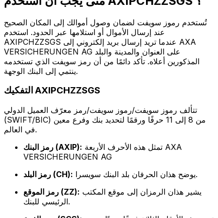
متى يجب أن أستخدم AXIPCHZZSGS ؟
تُستخدم رموز سويفت لضمان وصول أموالك إلى المكان الصحيح
عند إرسال الأموال أو استلامها عبر الحدود. استخدم
AXIPCHZZSGS عندما تريد إرسال بريد إلكتروني إلى AXA
VERSICHERUNGEN AG على العنوان والمدينة والبلد
المذكورين أعلاه. تأكد دائمًا من أن رمز سويفت الذي تستخدمه
ينتمي إلى البنك الوجهة.
التفكيك AXIPCHZZSGS
تتألف رموز سويفت/رموز سويفت/رمز معرّف العميل الدولي
(SWIFT/BIC) من 8 إلى 11 حرفًا ورقمًا لتحديد بنك وفرع معين
في العالم.
تمثل هذه الأحرف الأربعة AXA
رمز البنك (AXIP):
VERSICHERUNGEN AG
يوضح هذان الحرفان بلد البنك سويسرا.
رمز البلد (CH):
يشير هذان الرمزان إلى موقع المكتب
رمز الموقع (ZZ):
الرئيسي للبنك.