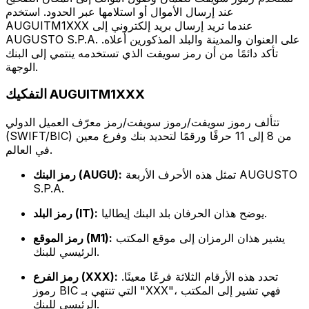
عند إرسال الأموال أو استلامها عبر الحدود. استخدم
AUGUITM1XXX عندما تريد إرسال بريد إلكتروني إلى
AUGUSTO S.P.A. على العنوان والمدينة والبلد المذكورين أعلاه.
تأكد دائمًا من أن رمز سويفت الذي تستخدمه ينتمي إلى البنك
الوجهة.
التفكيك AUGUITM1XXX
تتألف رموز سويفت/رموز سويفت/رمز معرّف العميل الدولي
(SWIFT/BIC) من 8 إلى 11 حرفًا ورقمًا لتحديد بنك وفرع معين
في العالم.
تمثل هذه الأحرف الأربعة AUGUSTO
رمز البنك (AUGU):
S.P.A.
يوضح هذان الحرفان بلد البنك إيطاليا.
رمز البلد (IT):
يشير هذان الرمزان إلى موقع المكتب
رمز الموقع (M1):
الرئيسي للبنك.
تحدد هذه الأرقام الثلاثة فرعًا معينًا.
رمز الفرع (XXX):
رموز BIC التي تنتهي بـ "XXX"، فهي تشير إلى المكتب
الرئيسي للبنك.