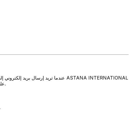
EXCHANGE LIMITED على العنوان والمدينة والبلد المذكورين أعلاه. تأكد دائمًا من أن رمز سويفت الذي تستخدمه ينتمي إلى البنك الوجهة.
تتألف رموز سويفت/رموز سويفت/رمز معرّف العميل الدولي (IFT/BIC