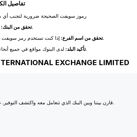
ASTANA INTERNATIONAL EXCHANGE LIMITED تفا
رموز سويفت الصحيحة ضرورية لتجنب أي مشا
تحقق مرة أخرى من تطابق اسم البنك مع اسم البنك المستلم.
تحقق من البنك:
إذا كنت تستخدم رمز سويفت خاص بفرع معين، فتأكد من أن هذا الفرع يطابق فرع المستلم.
تحقق من اسم الفرع:
لدى البنوك مواقع في جميع أنحاء العالم. تحقق من أن رمز سويفت يتوافق مع بلد البنك الوجهة.
تأكيد البلد:
اختر Xe عند إرسال الأموال إلى ONAL EXCHANGE LIMITED
أسعارنا على البنوك الكبرى، مما يزيد من قيمة تحويلك.
قارن بيننا وبين البنك الذي تتعامل معه واكتشف التوفير. غا