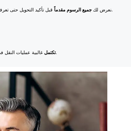
قبل تأكيد التحويل حتى تعرف بالضبط ما ستدفعه. تعني رسومنا المنخفضة المزيد من التوفير لك.
نعرض لك
جميع الرسوم مقدماً
غالبية عمليات النقل في اليوم نفسه. نحن ندرك أن التوقيت مهم عندما يتعلق الأمر بأموالك.
تكتمل