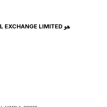
رمز SWIFT لـ ASTANA INTERNATIONAL EXCHANGE LIMITED هو