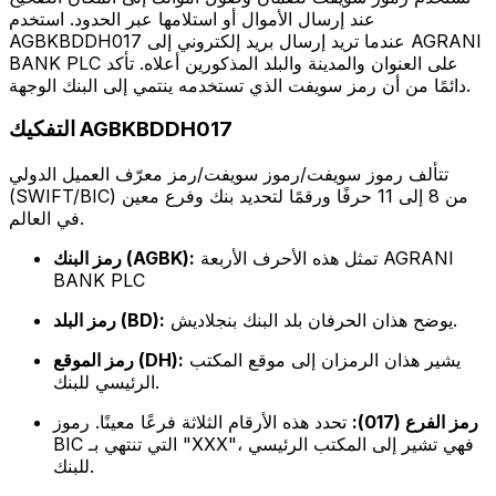
عند إرسال الأموال أو استلامها عبر الحدود. استخدم
AGBKBDDH017 عندما تريد إرسال بريد إلكتروني إلى AGRANI
BANK PLC على العنوان والمدينة والبلد المذكورين أعلاه. تأكد
دائمًا من أن رمز سويفت الذي تستخدمه ينتمي إلى البنك الوجهة.
التفكيك AGBKBDDH017
تتألف رموز سويفت/رموز سويفت/رمز معرّف العميل الدولي
(SWIFT/BIC) من 8 إلى 11 حرفًا ورقمًا لتحديد بنك وفرع معين
في العالم.
تمثل هذه الأحرف الأربعة AGRANI
رمز البنك (AGBK):
BANK PLC
يوضح هذان الحرفان بلد البنك بنجلاديش.
رمز البلد (BD):
يشير هذان الرمزان إلى موقع المكتب
رمز الموقع (DH):
الرئيسي للبنك.
رمز الفرع (017):
تحدد هذه الأرقام الثلاثة فرعًا معينًا. رموز
BIC التي تنتهي بـ "XXX"، فهي تشير إلى المكتب الرئيسي
للبنك.