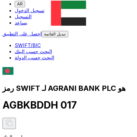
AR
تسجيل الدخول
التسجيل
يساعد
احصل على التطبيق
تبديل القائمة
SWIFT/BIC
البحث حسب البنك
البحث حسب الدولة
رمز SWIFT لـ AGRANI BANK PLC هو
AGBKBDDH 017
اسم البنك