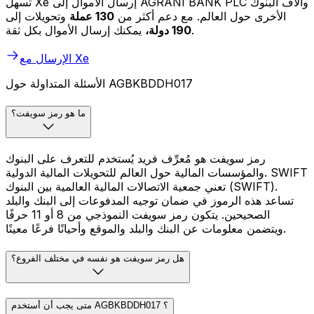
تسهل Xe إرسال الأموال إلى AGRANI BANK PLC وآلاف البنوك
الأخرى حول العالم. مع دعم أكثر من
130 عملة
وتحويلات إلى
يمكنك إرسال الأموال بكل ثقة.
190 دولة،
الإرسال مع Xe
الأسئلة المتداولة حول AGBKBDDH017
ما هو رمز سويفت؟
رمز سويفت هو مُعرِّف فريد يُستخدم للتعرف على البنوك
والمؤسسات المالية حول العالم للتحويلات المالية الدولية. SWIFT
تعني جمعية الاتصالات المالية العالمية بين البنوك (SWIFT).
تساعد هذه الرموز في ضمان توجيه المدفوعات إلى البنك والبلد
الصحيحين. يتكون رمز سويفت النموذجي من 8 أو 11 حرفًا
ويتضمن معلومات عن البنك والبلد والموقع وأحيانًا فرعًا معينًا.
هل رمز سويفت هو نفسه في مختلف الفروع؟
متى يجب أن أستخدم AGBKBDDH017 ؟