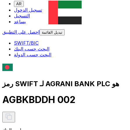
AR
تسجيل الدخول
التسجيل
يساعد
احصل على التطبيق
تبديل القائمة
SWIFT/BIC
البحث حسب البنك
البحث حسب الدولة
رمز SWIFT لـ AGRANI BANK PLC هو
AGBKBDDH 002
اسم البنك