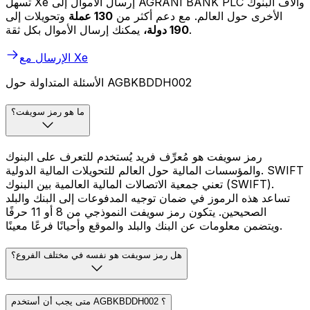
تسهل Xe إرسال الأموال إلى AGRANI BANK PLC وآلاف البنوك
الأخرى حول العالم. مع دعم أكثر من
130 عملة
وتحويلات إلى
يمكنك إرسال الأموال بكل ثقة.
190 دولة،
الإرسال مع Xe
الأسئلة المتداولة حول AGBKBDDH002
ما هو رمز سويفت؟
رمز سويفت هو مُعرِّف فريد يُستخدم للتعرف على البنوك
والمؤسسات المالية حول العالم للتحويلات المالية الدولية. SWIFT
تعني جمعية الاتصالات المالية العالمية بين البنوك (SWIFT).
تساعد هذه الرموز في ضمان توجيه المدفوعات إلى البنك والبلد
الصحيحين. يتكون رمز سويفت النموذجي من 8 أو 11 حرفًا
ويتضمن معلومات عن البنك والبلد والموقع وأحيانًا فرعًا معينًا.
هل رمز سويفت هو نفسه في مختلف الفروع؟
متى يجب أن أستخدم AGBKBDDH002 ؟