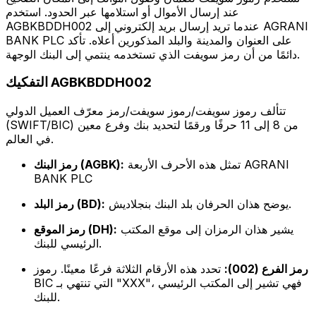
عند إرسال الأموال أو استلامها عبر الحدود. استخدم
AGBKBDDH002 عندما تريد إرسال بريد إلكتروني إلى AGRANI
BANK PLC على العنوان والمدينة والبلد المذكورين أعلاه. تأكد
دائمًا من أن رمز سويفت الذي تستخدمه ينتمي إلى البنك الوجهة.
التفكيك AGBKBDDH002
تتألف رموز سويفت/رموز سويفت/رمز معرّف العميل الدولي
(SWIFT/BIC) من 8 إلى 11 حرفًا ورقمًا لتحديد بنك وفرع معين
في العالم.
تمثل هذه الأحرف الأربعة AGRANI
رمز البنك (AGBK):
BANK PLC
يوضح هذان الحرفان بلد البنك بنجلاديش.
رمز البلد (BD):
يشير هذان الرمزان إلى موقع المكتب
رمز الموقع (DH):
الرئيسي للبنك.
رمز الفرع (002):
تحدد هذه الأرقام الثلاثة فرعًا معينًا. رموز
BIC التي تنتهي بـ "XXX"، فهي تشير إلى المكتب الرئيسي
للبنك.