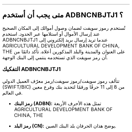
متى يجب أن أستخدم ADBNCNBJTJ1 ؟
تُستخدم رموز سويفت لضمان وصول أموالك إلى المكان الصحيح
عند إرسال الأموال أو استلامها عبر الحدود. استخدم
ADBNCNBJTJ1 عندما تريد إرسال بريد إلكتروني إلى
AGRICULTURAL DEVELOPMENT BANK OF CHINA,
THE على العنوان والمدينة والبلد المذكورين أعلاه. تأكد دائمًا من
أن رمز سويفت الذي تستخدمه ينتمي إلى البنك الوجهة.
التفكيك ADBNCNBJTJ1
تتألف رموز سويفت/رموز سويفت/رمز معرّف العميل الدولي
(SWIFT/BIC) من 8 إلى 11 حرفًا ورقمًا لتحديد بنك وفرع معين
في العالم.
تمثل هذه الأحرف الأربعة
رمز البنك (ADBN):
AGRICULTURAL DEVELOPMENT BANK OF
CHINA, THE
يوضح هذان الحرفان بلد البنك الصين.
رمز البلد (CN):