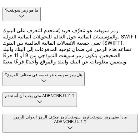
ما هو رمز سويفت؟
رمز سويفت هو مُعرِّف فريد يُستخدم للتعرف على البنوك
والمؤسسات المالية حول العالم للتحويلات المالية الدولية. SWIFT
تعني جمعية الاتصالات المالية العالمية بين البنوك (SWIFT).
تساعد هذه الرموز في ضمان توجيه المدفوعات إلى البنك والبلد
الصحيحين. يتكون رمز سويفت النموذجي من 8 أو 11 حرفًا
ويتضمن معلومات عن البنك والبلد والموقع وأحيانًا فرعًا معينًا.
هل رمز سويفت هو نفسه في مختلف الفروع؟
متى يجب أن أستخدم ADBNCNBJTJ1 ؟
ماذا يعني رمز سويفت/رمز سويفت/رمز معرّف الرمز الدولي للرموز
ADBNCNBJTJ1 ؟