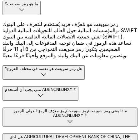
ما هو رمز سويفت؟
رمز سويفت هو مُعرِّف فريد يُستخدم للتعرف على البنوك
والمؤسسات المالية حول العالم للتحويلات المالية الدولية. SWIFT
تعني جمعية الاتصالات المالية العالمية بين البنوك (SWIFT).
تساعد هذه الرموز في ضمان توجيه المدفوعات إلى البنك والبلد
الصحيحين. يتكون رمز سويفت النموذجي من 8 أو 11 حرفًا
ويتضمن معلومات عن البنك والبلد والموقع وأحيانًا فرعًا معينًا.
هل رمز سويفت هو نفسه في مختلف الفروع؟
متى يجب أن أستخدم ADBNCNBJNXY ؟
ماذا يعني رمز سويفت/رمز سويفت/رمز معرّف الرمز الدولي للرموز
ADBNCNBJNXY ؟
هل لدى AGRICULTURAL DEVELOPMENT BANK OF CHINA, THE