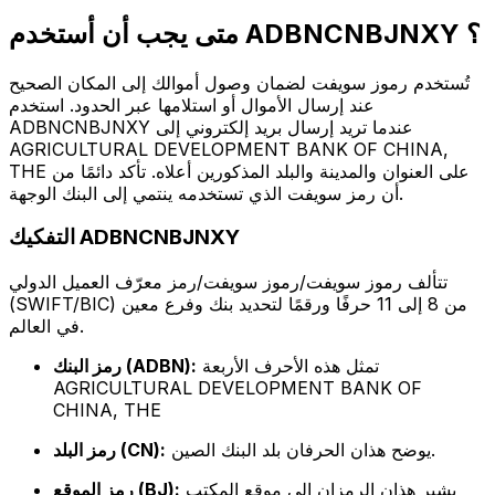
متى يجب أن أستخدم ADBNCNBJNXY ؟
تُستخدم رموز سويفت لضمان وصول أموالك إلى المكان الصحيح
عند إرسال الأموال أو استلامها عبر الحدود. استخدم
ADBNCNBJNXY عندما تريد إرسال بريد إلكتروني إلى
AGRICULTURAL DEVELOPMENT BANK OF CHINA,
THE على العنوان والمدينة والبلد المذكورين أعلاه. تأكد دائمًا من
أن رمز سويفت الذي تستخدمه ينتمي إلى البنك الوجهة.
التفكيك ADBNCNBJNXY
تتألف رموز سويفت/رموز سويفت/رمز معرّف العميل الدولي
(SWIFT/BIC) من 8 إلى 11 حرفًا ورقمًا لتحديد بنك وفرع معين
في العالم.
تمثل هذه الأحرف الأربعة
رمز البنك (ADBN):
AGRICULTURAL DEVELOPMENT BANK OF
CHINA, THE
يوضح هذان الحرفان بلد البنك الصين.
رمز البلد (CN):
يشير هذان الرمزان إلى موقع المكتب
رمز الموقع (BJ):