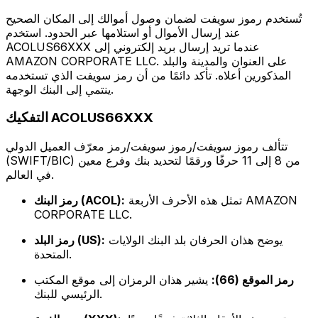
تُستخدم رموز سويفت لضمان وصول أموالك إلى المكان الصحيح
عند إرسال الأموال أو استلامها عبر الحدود. استخدم
ACOLUS66XXX عندما تريد إرسال بريد إلكتروني إلى
AMAZON CORPORATE LLC. على العنوان والمدينة والبلد
المذكورين أعلاه. تأكد دائمًا من أن رمز سويفت الذي تستخدمه
ينتمي إلى البنك الوجهة.
التفكيك ACOLUS66XXX
تتألف رموز سويفت/رموز سويفت/رمز معرّف العميل الدولي
(SWIFT/BIC) من 8 إلى 11 حرفًا ورقمًا لتحديد بنك وفرع معين
في العالم.
تمثل هذه الأحرف الأربعة AMAZON
رمز البنك (ACOL):
CORPORATE LLC.
يوضح هذان الحرفان بلد البنك الولايات
رمز البلد (US):
المتحدة.
رمز الموقع (66):
يشير هذان الرمزان إلى موقع المكتب
الرئيسي للبنك.