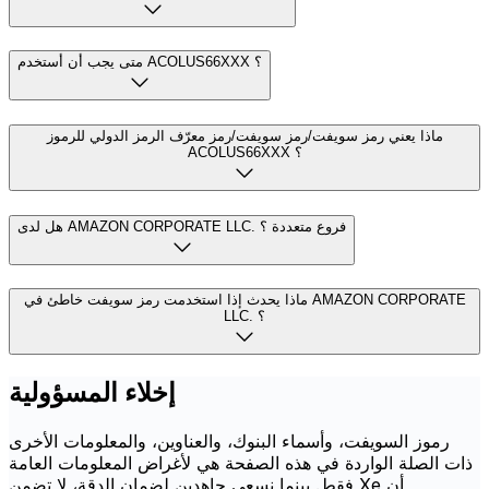
متى يجب أن أستخدم ACOLUS66XXX ؟
ماذا يعني رمز سويفت/رمز سويفت/رمز معرّف الرمز الدولي للرموز
ACOLUS66XXX ؟
هل لدى AMAZON CORPORATE LLC. فروع متعددة ؟
ماذا يحدث إذا استخدمت رمز سويفت خاطئ في AMAZON CORPORATE
LLC. ؟
إخلاء المسؤولية
رموز السويفت، وأسماء البنوك، والعناوين، والمعلومات الأخرى
ذات الصلة الواردة في هذه الصفحة هي لأغراض المعلومات العامة
فقط. بينما نسعى جاهدين لضمان الدقة، لا تضمن Xe أن