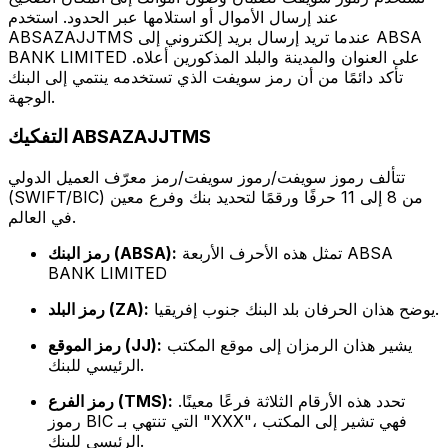
عند إرسال الأموال أو استلامها عبر الحدود. استخدم
ABSAZAJJTMS عندما تريد إرسال بريد إلكتروني إلى ABSA
BANK LIMITED على العنوان والمدينة والبلد المذكورين أعلاه.
تأكد دائمًا من أن رمز سويفت الذي تستخدمه ينتمي إلى البنك
الوجهة.
التفكيك ABSAZAJJTMS
تتألف رموز سويفت/رموز سويفت/رمز معرّف العميل الدولي
(SWIFT/BIC) من 8 إلى 11 حرفًا ورقمًا لتحديد بنك وفرع معين
في العالم.
تمثل هذه الأحرف الأربعة ABSA
رمز البنك (ABSA):
BANK LIMITED
يوضح هذان الحرفان بلد البنك جنوب إفريقيا.
رمز البلد (ZA):
يشير هذان الرمزان إلى موقع المكتب
رمز الموقع (JJ):
الرئيسي للبنك.
تحدد هذه الأرقام الثلاثة فرعًا معينًا.
رمز الفرع (TMS):
رموز BIC التي تنتهي بـ "XXX"، فهي تشير إلى المكتب
الرئيسي للبنك.