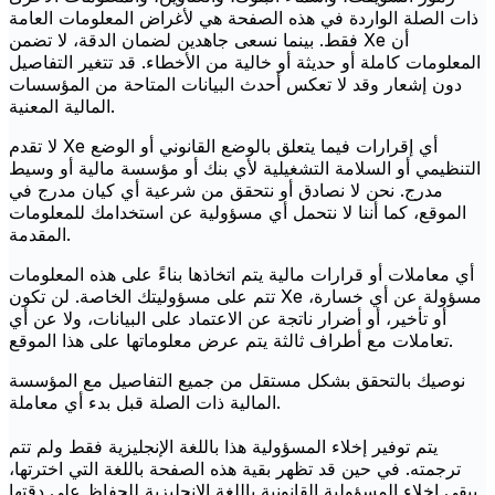
ذات الصلة الواردة في هذه الصفحة هي لأغراض المعلومات العامة
فقط. بينما نسعى جاهدين لضمان الدقة، لا تضمن Xe أن
المعلومات كاملة أو حديثة أو خالية من الأخطاء. قد تتغير التفاصيل
دون إشعار وقد لا تعكس أحدث البيانات المتاحة من المؤسسات
المالية المعنية.
لا تقدم Xe أي إقرارات فيما يتعلق بالوضع القانوني أو الوضع
التنظيمي أو السلامة التشغيلية لأي بنك أو مؤسسة مالية أو وسيط
مدرج. نحن لا نصادق أو نتحقق من شرعية أي كيان مدرج في
الموقع، كما أننا لا نتحمل أي مسؤولية عن استخدامك للمعلومات
المقدمة.
أي معاملات أو قرارات مالية يتم اتخاذها بناءً على هذه المعلومات
تتم على مسؤوليتك الخاصة. لن تكون Xe مسؤولة عن أي خسارة،
أو تأخير، أو أضرار ناتجة عن الاعتماد على البيانات، ولا عن أي
تعاملات مع أطراف ثالثة يتم عرض معلوماتها على هذا الموقع.
نوصيك بالتحقق بشكل مستقل من جميع التفاصيل مع المؤسسة
المالية ذات الصلة قبل بدء أي معاملة.
يتم توفير إخلاء المسؤولية هذا باللغة الإنجليزية فقط ولم تتم
ترجمته. في حين قد تظهر بقية هذه الصفحة باللغة التي اخترتها،
يبقى إخلاء المسؤولية القانونية باللغة الإنجليزية للحفاظ على دقتها