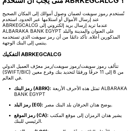
متى يجب أن أستخدم ABRKEGCALCG ؟
تُستخدم رموز سويفت لضمان وصول أموالك إلى المكان الصحيح
عند إرسال الأموال أو استلامها عبر الحدود. استخدم
ABRKEGCALCG عندما تريد إرسال بريد إلكتروني إلى
ALBARAKA BANK EGYPT على العنوان والمدينة والبلد
المذكورين أعلاه. تأكد دائمًا من أن رمز سويفت الذي تستخدمه
ينتمي إلى البنك الوجهة.
التفكيك ABRKEGCALCG
تتألف رموز سويفت/رموز سويفت/رمز معرّف العميل الدولي
(SWIFT/BIC) من 8 إلى 11 حرفًا ورقمًا لتحديد بنك وفرع معين
في العالم.
تمثل هذه الأحرف الأربعة ALBARAKA
رمز البنك (ABRK):
BANK EGYPT
يوضح هذان الحرفان بلد البنك مصر.
رمز البلد (EG):
يشير هذان الرمزان إلى موقع المكتب
رمز الموقع (CA):
الرئيسي للبنك.