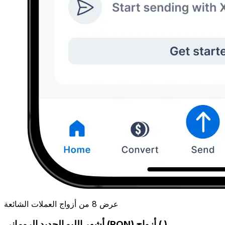
عرض 8 من أزواج العملات الشائعة
أشهر الليو الجديد الروماني (RON) أزواج ( )