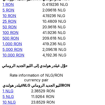
1
RON
0.419236
NLG
5
RON
2.09618
NLG
10
RON
4.19236
NLG
25
RON
10.4809
NLG
50
RON
20.9618
NLG
100
RON
41.9236
NLG
500
RON
209.618
NLG
1,000
RON
419.236
NLG
5,000
RON
2,096.18
NLG
10,000
RON
4,192.36
NLG
حوِّل غيلدر هولندي إلى الليو الجديد الروماني
Rate information of NLG/RON
currency pair
RON
الليو الجديد الروماني
NLG
غيلدر هولندي
1
NLG
2.38529
RON
5
NLG
11.9264
RON
10
NLG
23.8529
RON