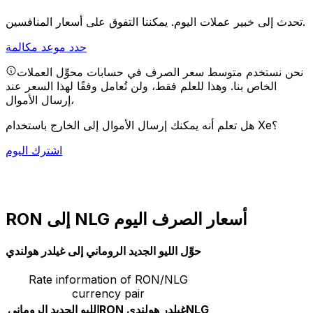
يمكننا التفوق على أسعار المنافسين.
تحدث إلى خبير عملات اليوم.
حدد موعد مكالمة
نحن نستخدم متوسط سعر الصرف في حسابات محوِّل العملات
الخاص بنا. وهذا للعلم فقط، ولن تُعامل وفقًا لهذا السعر عند
إرسال الأموال،
هل تعلم أنه يمكنك إرسال الأموال إلى الخارج باستخدام Xe؟
اشترك اليوم
RON إلى NLG أسعار الصرف اليوم
حوِّل الليو الجديد الروماني إلى غيلدر هولندي
Rate information of RON/NLG
currency pair
NLG
غيلدر هولندي
RON
الليو الجديد الروماني