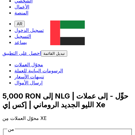
الشخصي
الأعمال
المنصة
AR
تسجيل الدخول
التسجيل
يساعد
احصل على التطبيق
تبديل القائمة
محوّل العملات
الرسومات البيانية للعملة
تنبيهات الأسعار
إرسال الأموال
5,000 RON إلى NLG | حوِّل - إلى عملات
الليو الجديد الروماني | إكس إي Xe
محوّل العملات مِن XE
من