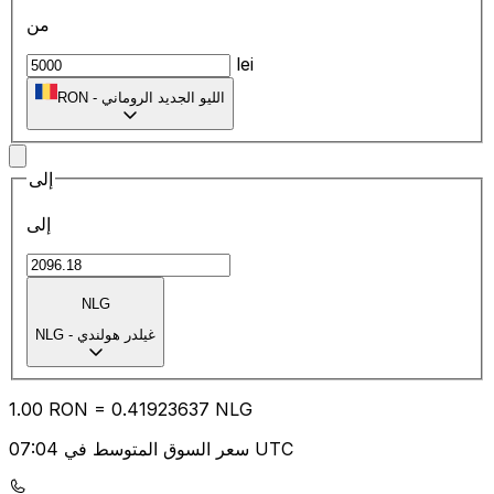
من
lei
الليو الجديد الروماني
-
RON
إلى
إلى
NLG
غيلدر هولندي
-
NLG
1.00
RON
=
0.41
923637
NLG
سعر السوق المتوسط في 07:04 UTC