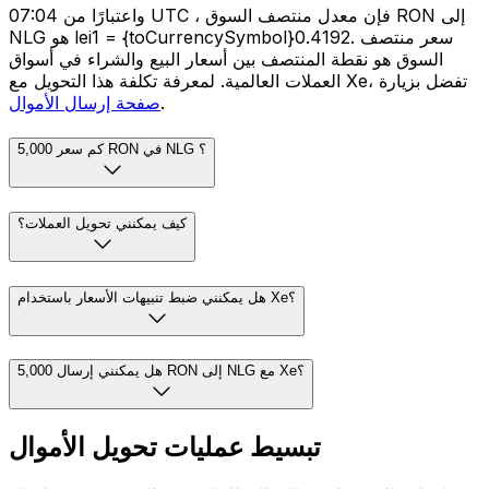
واعتبارًا من 07:04 UTC ، فإن معدل منتصف السوق RON إلى
NLG هو lei1 = {toCurrencySymbol}0.4192. سعر منتصف
السوق هو نقطة المنتصف بين أسعار البيع والشراء في أسواق
العملات العالمية. لمعرفة تكلفة هذا التحويل مع Xe، تفضل بزيارة
.
صفحة إرسال الأموال
كم سعر 5,000 RON في NLG ؟
كيف يمكنني تحويل العملات؟
هل يمكنني ضبط تنبيهات الأسعار باستخدام Xe؟
هل يمكنني إرسال 5,000 RON إلى NLG مع Xe؟
تبسيط عمليات تحويل الأموال