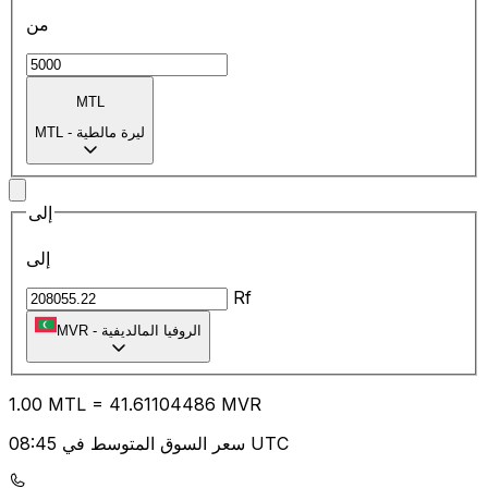
من
MTL
ليرة مالطية
-
MTL
إلى
إلى
Rf
الروفيا المالديفية
-
MVR
1.00
MTL
=
41.61
104486
MVR
سعر السوق المتوسط في 08:45 UTC