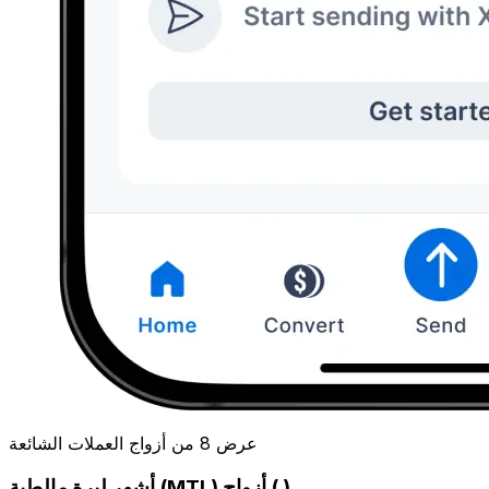
عرض 8 من أزواج العملات الشائعة
أشهر ليرة مالطية (MTL) أزواج ( )