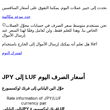
يمكننا التفوق على أسعار المنافسين.
تحدث إلى خبير عملات اليوم.
حدد موعد مكالمة
نحن نستخدم متوسط سعر الصرف في حسابات محوِّل العملات
الخاص بنا. وهذا للعلم فقط، ولن تُعامل وفقًا لهذا السعر عند
إرسال الأموال،
هل تعلم أنه يمكنك إرسال الأموال إلى الخارج باستخدام Xe؟
اشترك اليوم
JPY إلى LUF أسعار الصرف اليوم
حوِّل الين الياباني إلى فرنك لوكسمبورغ
Rate information of JPY/LUF
currency pair
LUF
فرنك لوكسمبورغ
JPY
الين الياباني