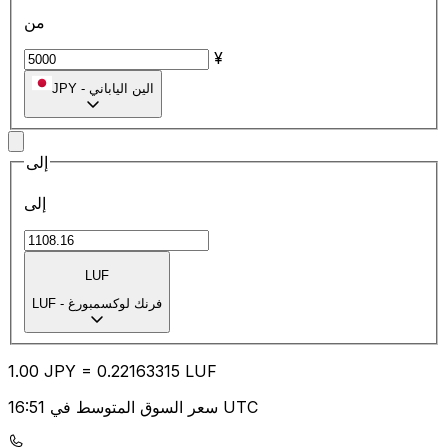
من
¥
الين الياباني
-
JPY
إلى
إلى
LUF
فرنك لوكسمبورغ
-
LUF
1.00
JPY
=
0.22
163315
LUF
سعر السوق المتوسط في 16:51 UTC