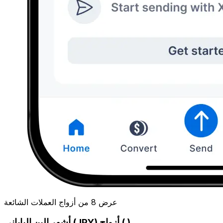
عرض 8 من أزواج العملات الشائعة
أشهر الين الياباني (JPY) أزواج ( )