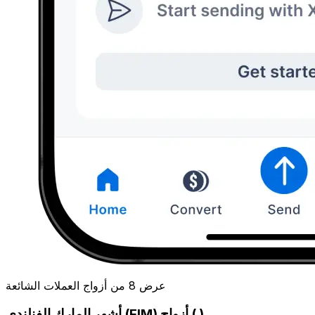
عرض 8 من أزواج العملات الشائعة
أشهر المارك الفنلندي (FIM) أزواج ( )