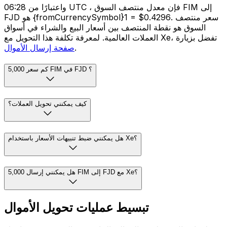
واعتبارًا من 06:28 UTC ، فإن معدل منتصف السوق FIM إلى
FJD هو {fromCurrencySymbol}1 = $0.4296. سعر منتصف
السوق هو نقطة المنتصف بين أسعار البيع والشراء في أسواق
العملات العالمية. لمعرفة تكلفة هذا التحويل مع Xe، تفضل بزيارة
.
صفحة إرسال الأموال
كم سعر 5,000 FIM في FJD ؟
كيف يمكنني تحويل العملات؟
هل يمكنني ضبط تنبيهات الأسعار باستخدام Xe؟
هل يمكنني إرسال 5,000 FIM إلى FJD مع Xe؟
تبسيط عمليات تحويل الأموال