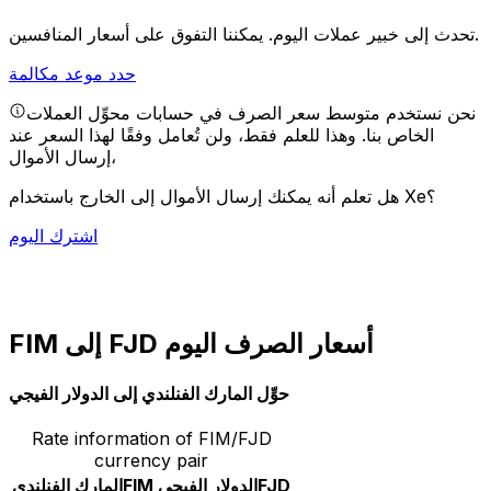
يمكننا التفوق على أسعار المنافسين.
تحدث إلى خبير عملات اليوم.
حدد موعد مكالمة
نحن نستخدم متوسط سعر الصرف في حسابات محوِّل العملات
الخاص بنا. وهذا للعلم فقط، ولن تُعامل وفقًا لهذا السعر عند
إرسال الأموال،
هل تعلم أنه يمكنك إرسال الأموال إلى الخارج باستخدام Xe؟
اشترك اليوم
FIM إلى FJD أسعار الصرف اليوم
حوِّل المارك الفنلندي إلى الدولار الفيجي
Rate information of FIM/FJD
currency pair
FJD
الدولار الفيجي
FIM
المارك الفنلندي