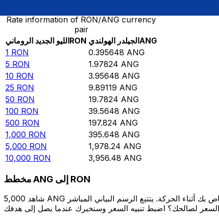
Rate information of RON/ANG currency
pair
ANG
الجيلدر الهولندي
RON
الليو الجديد الروماني
1
RON
0.395648
ANG
5
RON
1.97824
ANG
10
RON
3.95648
ANG
25
RON
9.89119
ANG
50
RON
19.7824
ANG
100
RON
39.5648
ANG
500
RON
197.824
ANG
1,000
RON
395.648
ANG
5,000
RON
1,978.24
ANG
10,000
RON
3,956.48
ANG
مخطط ANG إلى RON
شاهد 5,000 ANG الخاص بك أثناء الحركة. يتتبع الرسم البياني المباشر ANG إلى RON الخاص بنا على مدار 12 شهرًا من أسعار السوق في الوقت الحقيقي، ويوضح بالضبط قيمة أموالك في أي وقت. هل