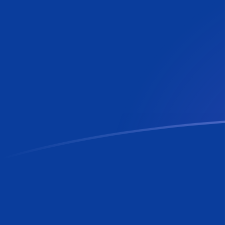
ANG إلى RON أسعار الصرف اليوم
حوِّل الجيلدر الهولندي إلى الليو الجديد الروماني
Rate information of ANG/RON currency
pair
RON
الليو الجديد الروماني
ANG
الجيلدر الهولندي
1
ANG
2.5275
RON
5
ANG
12.6375
RON
10
ANG
25.275
RON
25
ANG
63.1875
RON
50
ANG
126.375
RON
100
ANG
252.75
RON
500
ANG
1,263.75
RON
1,000
ANG
2,527.5
RON
5,000
ANG
12,637.5
RON
10,000
ANG
25,275
RON
حوِّل الليو الجديد الروماني إلى الجيلدر الهولندي