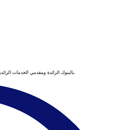
عندما تقارن Xe بالبنوك الرائدة ومقدمي الخدمات الرائدين، يتضح لك الفرق. تعني الأسعار التي تتفوق على أسعار البنوك وعدم وجود رسوم خفية قيمة أكبر على كل عملية تحويل.