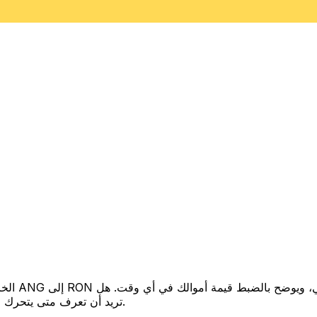
تريد أن تعرف متى يتحرك السعر لصالحك؟ اضبط تنبيه السعر وسنخبرك عندما يصل إلى هدفك.