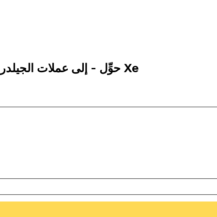
5,000 ANG إلى RON | حوِّل - إلى عملات الجيلدر الهولندي | إكس إي Xe