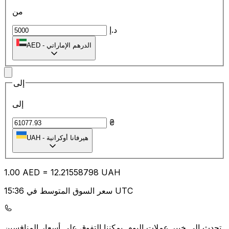
من
د.إ
الدرهم الإماراتي
-
AED
إلى
إلى
₴
هيرفانا أوكرانية
-
UAH
1.00
AED
=
12.21
558798
UAH
سعر السوق المتوسط في 15:36 UTC
يمكننا التفوق على أسعار المنافسين.
تحدث إلى خبير عملات اليوم.