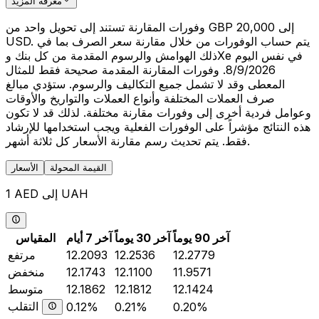
معرفة المزيد
وفورات المقارنة تستند إلى تحويل واحد من GBP 20,000 إلى
USD. يتم حساب الوفورات من خلال مقارنة سعر الصرف بما في
ذلك الهوامش والرسوم المقدمة من كل بنك وXe في نفس اليوم
8/9/2026. وفورات المقارنة المقدمة صحيحة فقط للمثال
المعطى وقد لا تشمل جميع التكاليف والرسوم. ستؤدي مبالغ
صرف العملات المختلفة وأنواع العملات والتواريخ والأوقات
وعوامل فردية أخرى إلى وفورات مقارنة مختلفة. لذلك قد لا تكون
هذه النتائج مؤشراً على الوفورات الفعلية ويجب استخدامها للإرشاد
فقط. يتم تحديث رسم مقارنة الأسعار كل ثلاثة أشهر.
القيمة المحولة
الأسعار
1 AED إلى UAH
آخر 90 يوماً
آخر 30 يوماً
آخر 7 أيام
المقياس
12.2779
12.2536
12.2093
مرتفع
11.9571
12.1100
12.1743
منخفض
12.1424
12.1812
12.1862
متوسط
التقلب
0.12%
0.21%
0.20%