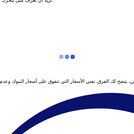
تريد أن تعرف متى يتحرك السعر لصالحك؟ اضبط تنبيه السعر وسنخبرك عندما يصل إلى هدفك.