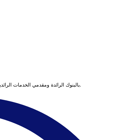
عندما تقارن Xe بالبنوك الرائدة ومقدمي الخدمات الرائدين، يتضح لك الفرق. تعني الأسعار التي تتفوق على أسعار البنوك وعدم وجود رسوم خفية قيمة أكبر على كل عملية تحويل.