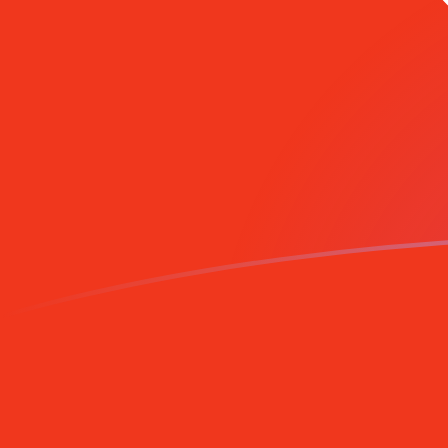
ADA إلى HKD أسعار الصرف اليوم
حوِّل Cardano إلى دولار هونج كونج
Rate information of ADA/HKD
currency pair
HKD
دولار هونج كونج
ADA
Cardano
1
ADA
1.57294
HKD
5
ADA
7.86468
HKD
10
ADA
15.7294
HKD
25
ADA
39.3234
HKD
50
ADA
78.6468
HKD
100
ADA
157.294
HKD
500
ADA
786.468
HKD
1,000
ADA
1,572.94
HKD
5,000
ADA
7,864.68
HKD
10,000
ADA
15,729.4
HKD