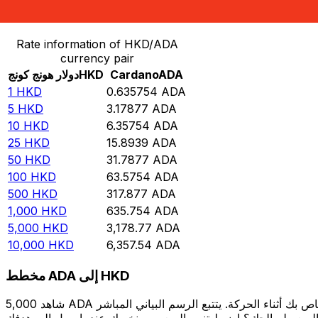
حوِّل دولار هونج كونج إلى Cardano
Rate information of HKD/ADA
currency pair
ADA
Cardano
HKD
دولار هونج كونج
1
HKD
0.635754
ADA
5
HKD
3.17877
ADA
10
HKD
6.35754
ADA
25
HKD
15.8939
ADA
50
HKD
31.7877
ADA
100
HKD
63.5754
ADA
500
HKD
317.877
ADA
1,000
HKD
635.754
ADA
5,000
HKD
3,178.77
ADA
10,000
HKD
6,357.54
ADA
مخطط ADA إلى HKD
شاهد 5,000 ADA الخاص بك أثناء الحركة. يتتبع الرسم البياني المباشر ADA إلى HKD الخاص بنا على مدار 12 شهرًا من أسعار السوق في الوقت الحقيقي، ويوضح بالضبط قيمة أموالك في أي وقت. هل