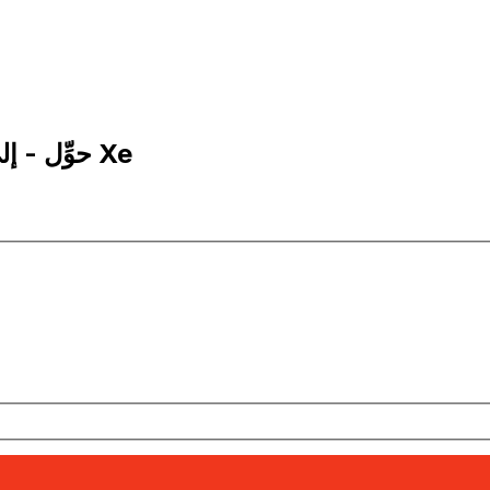
5,000 ADA إلى HKD | حوِّل - إلى كاردانو | إكس إي Xe