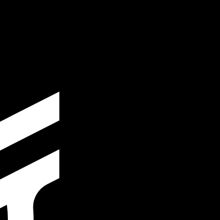
نحن نستخدم متوسط سعر الصرف في حسابات محوِّل العملات الخاص بنا. وهذا للعلم فقط، ولن تُعامل وفقًا لهذا السعر عند إرسال الأموال،