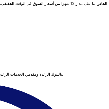
عندما تقارن Xe بالبنوك الرائدة ومقدمي الخدمات الرائدين، يتضح لك الفرق. تعني الأسعار التي تتفوق على أسعار البنوك وعدم وجود رسوم خفية قيمة أكبر على كل عملية تحويل.