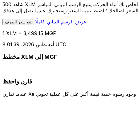
شاهد 500 XLM الخاص بك أثناء الحركة. يتتبع الرسم البياني المباشر XLM إلى MGF الخاص بنا على مدار 12 شهرًا من أسعار السوق في الوقت الحقيقي، ويوضح بالضبط قيمة أموالك في أي وقت. هل تريد
عرض الرسم البياني كاملًا
تتبع سعر الصرف
1 XLM = 3,499.15 MGF
8 أغسطس 2026، 01:39 UTC
مخطط XLM إلى MGF
قارن واحفظ