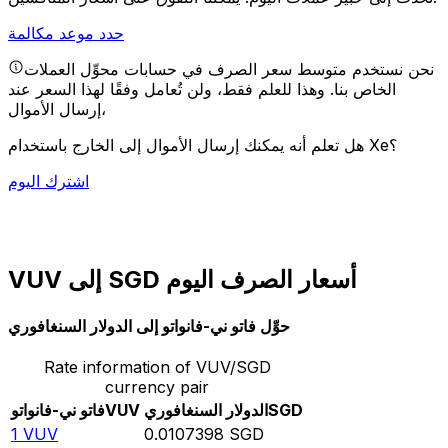
حدد موعد مكالمة
نحن نستخدم متوسط سعر الصرف في حسابات محوِّل العملات
الخاص بنا. وهذا للعلم فقط، ولن تُعامل وفقًا لهذا السعر عند
إرسال الأموال،
هل تعلم أنه يمكنك إرسال الأموال إلى الخارج باستخدام Xe؟
اشترك اليوم
VUV إلى SGD أسعار الصرف اليوم
حوِّل فاتو ني-فانواتو إلى الدولار السنغافوري
Rate information of VUV/SGD
currency pair
SGD
الدولار السنغافوري
VUV
فاتو ني-فانواتو
1
VUV
0.0107398
SGD