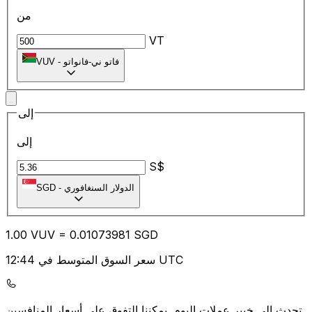
من
VT
فاتو ني-فانواتو
-
VUV
إلى
إلى
S$
الدولار السنغافوري
-
SGD
1.00
VUV
=
0.01
073981
SGD
سعر السوق المتوسط في 12:44 UTC
يمكننا التفوق على أسعار المنافسين.
تحدث إلى خبير عملات اليوم.