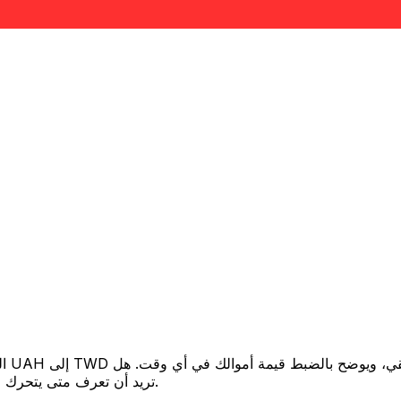
تريد أن تعرف متى يتحرك السعر لصالحك؟ اضبط تنبيه السعر وسنخبرك عندما يصل إلى هدفك.