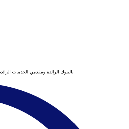
عندما تقارن Xe بالبنوك الرائدة ومقدمي الخدمات الرائدين، يتضح لك الفرق. تعني الأسعار التي تتفوق على أسعار البنوك وعدم وجود رسوم خفية قيمة أكبر على كل عملية تحويل.