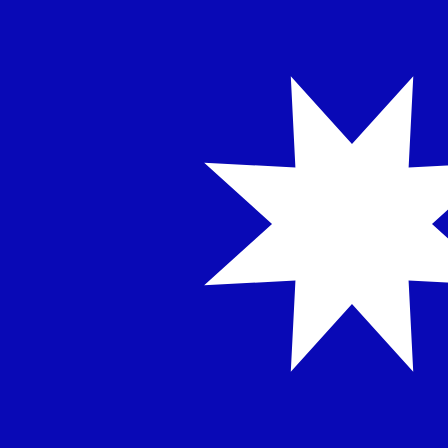
NT$
الدولار الجديد التايواني
-
TWD
1.00
UAH
=
0.71
904486
TWD
سعر السوق المتوسط في 01:04 UTC
يمكننا التفوق على أسعار المنافسين.
تحدث إلى خبير عملات اليوم.
حدد موعد مكالمة
هل تعلم أنه يمكنك إرسال الأموال إلى الخارج باستخدام Xe؟
اشترك اليوم