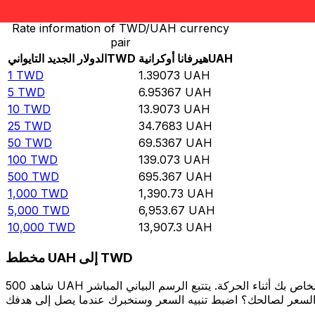
Rate information of TWD/UAH currency
pair
UAH
هيرفانا أوكرانية
TWD
الدولار الجديد التايواني
1
TWD
1.39073
UAH
5
TWD
6.95367
UAH
10
TWD
13.9073
UAH
25
TWD
34.7683
UAH
50
TWD
69.5367
UAH
100
TWD
139.073
UAH
500
TWD
695.367
UAH
1,000
TWD
1,390.73
UAH
5,000
TWD
6,953.67
UAH
10,000
TWD
13,907.3
UAH
مخطط UAH إلى TWD
شاهد 500 UAH الخاص بك أثناء الحركة. يتتبع الرسم البياني المباشر UAH إلى TWD الخاص بنا على مدار 12 شهرًا من أسعار السوق في الوقت الحقيقي، ويوضح بالضبط قيمة أموالك في أي وقت. هل