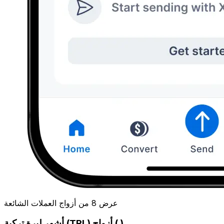
عرض 8 من أزواج العملات الشائعة
أشهر ليرة تركية (TRL) أزواج ( )