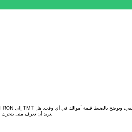
تريد أن تعرف متى يتحرك السعر لصالحك؟ اضبط تنبيه السعر وسنخبرك عندما يصل إلى هدفك.