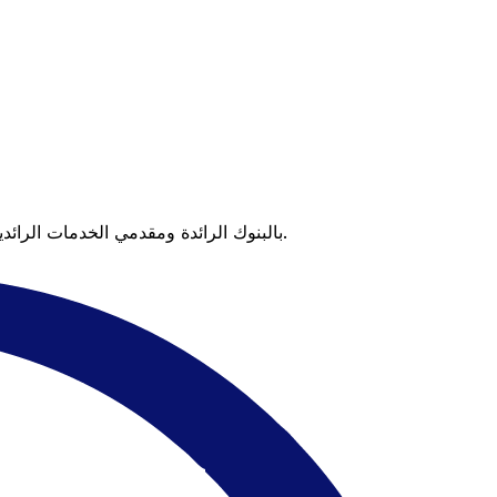
عندما تقارن Xe بالبنوك الرائدة ومقدمي الخدمات الرائدين، يتضح لك الفرق. تعني الأسعار التي تتفوق على أسعار البنوك وعدم وجود رسوم خفية قيمة أكبر على كل عملية تحويل.