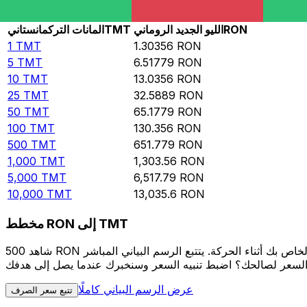
Rate information of TMT/RON currency pair
RON
الليو الجديد الروماني
TMT
المانات التركمانستاني
1
TMT
1.30356
RON
5
TMT
6.51779
RON
10
TMT
13.0356
RON
25
TMT
32.5889
RON
50
TMT
65.1779
RON
100
TMT
130.356
RON
500
TMT
651.779
RON
1,000
TMT
1,303.56
RON
5,000
TMT
6,517.79
RON
10,000
TMT
13,035.6
RON
مخطط RON إلى TMT
شاهد 500 RON الخاص بك أثناء الحركة. يتتبع الرسم البياني المباشر RON إلى TMT الخاص بنا على مدار 12 شهرًا من أسعار السوق في الوقت الحقيقي، ويوضح بالضبط قيمة أموالك في أي وقت. هل
عرض الرسم البياني كاملًا
تتبع سعر الصرف