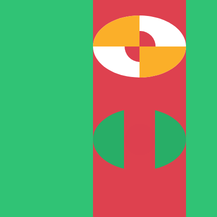
T
المانات التركمانستاني
-
TMT
1.00
RON
=
0.76
713131
TMT
سعر السوق المتوسط في 05:23 UTC
يمكننا التفوق على أسعار المنافسين.
تحدث إلى خبير عملات اليوم.
حدد موعد مكالمة
هل تعلم أنه يمكنك إرسال الأموال إلى الخارج باستخدام Xe؟
اشترك اليوم