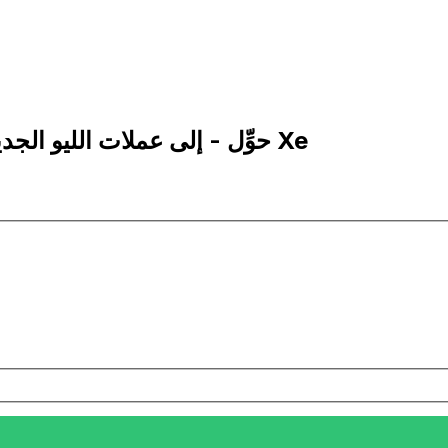
500 RON إلى TMT | حوِّل - إلى عملات الليو الجديد الروماني | إكس إي Xe