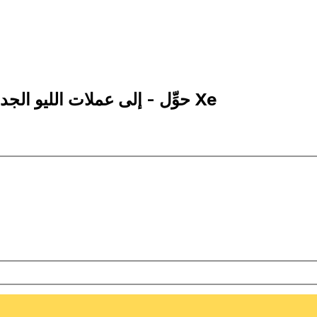
500 RON إلى MTL | حوِّل - إلى عملات الليو الجديد الروماني | إكس إي Xe