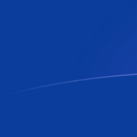
RON إلى MTL أسعار الصرف اليوم
حوِّل الليو الجديد الروماني إلى ليرة مالطية
Rate information of RON/MTL
currency pair
MTL
ليرة مالطية
RON
الليو الجديد الروماني
1
RON
0.0818435
MTL
5
RON
0.409218
MTL
10
RON
0.818435
MTL
25
RON
2.04609
MTL
50
RON
4.09218
MTL
100
RON
8.18435
MTL
500
RON
40.9218
MTL
1,000
RON
81.8435
MTL
5,000
RON
409.218
MTL
10,000
RON
818.435
MTL