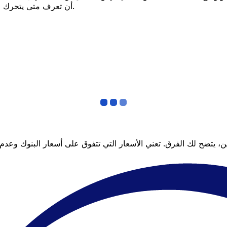
أن تعرف متى يتحرك السعر لصالحك؟ اضبط تنبيه السعر وسنخبرك عندما يصل إلى هدفك.