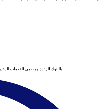
عندما تقارن Xe بالبنوك الرائدة ومقدمي الخدمات الرائدين، يتضح لك الفرق. تعني الأسعار التي تتفوق على أسعار البنوك وعدم وجود رسوم خفية قيمة أكبر على كل عملية تحويل.