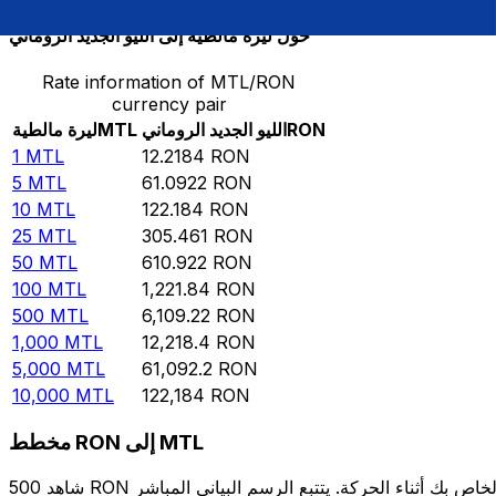
حوِّل ليرة مالطية إلى الليو الجديد الروماني
Rate information of MTL/RON
currency pair
RON
الليو الجديد الروماني
MTL
ليرة مالطية
1
MTL
12.2184
RON
5
MTL
61.0922
RON
10
MTL
122.184
RON
25
MTL
305.461
RON
50
MTL
610.922
RON
100
MTL
1,221.84
RON
500
MTL
6,109.22
RON
1,000
MTL
12,218.4
RON
5,000
MTL
61,092.2
RON
10,000
MTL
122,184
RON
مخطط RON إلى MTL
شاهد 500 RON الخاص بك أثناء الحركة. يتتبع الرسم البياني المباشر RON إلى MTL الخاص بنا على مدار 12 شهرًا من أسعار السوق في الوقت الحقيقي، ويوضح بالضبط قيمة أموالك في أي وقت. هل تريد