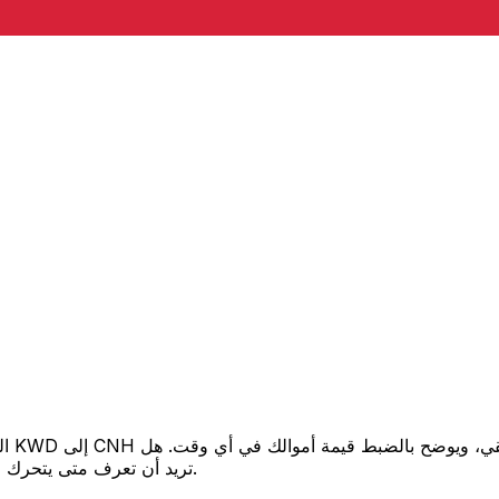
تريد أن تعرف متى يتحرك السعر لصالحك؟ اضبط تنبيه السعر وسنخبرك عندما يصل إلى هدفك.