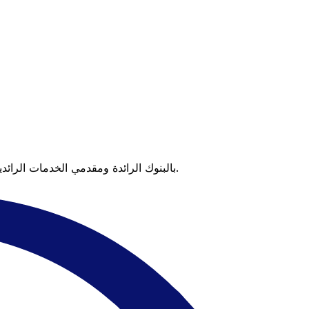
عندما تقارن Xe بالبنوك الرائدة ومقدمي الخدمات الرائدين، يتضح لك الفرق. تعني الأسعار التي تتفوق على أسعار البنوك وعدم وجود رسوم خفية قيمة أكبر على كل عملية تحويل.