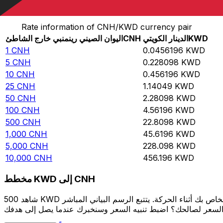
حوِّل اليوان الصيني رينمنبي خارج الشاطئ إلى الدينار الكويتي
Rate information of CNH/KWD currency pair
KWD
الدينار الكويتي
CNH
اليوان الصيني رينمنبي خارج الشاطئ
1
CNH
0.0456196
KWD
5
CNH
0.228098
KWD
10
CNH
0.456196
KWD
25
CNH
1.14049
KWD
50
CNH
2.28098
KWD
100
CNH
4.56196
KWD
500
CNH
22.8098
KWD
1,000
CNH
45.6196
KWD
5,000
CNH
228.098
KWD
10,000
CNH
456.196
KWD
مخطط KWD إلى CNH
شاهد 500 KWD الخاص بك أثناء الحركة. يتتبع الرسم البياني المباشر KWD إلى CNH الخاص بنا على مدار 12 شهرًا من أسعار السوق في الوقت الحقيقي، ويوضح بالضبط قيمة أموالك في أي وقت. هل