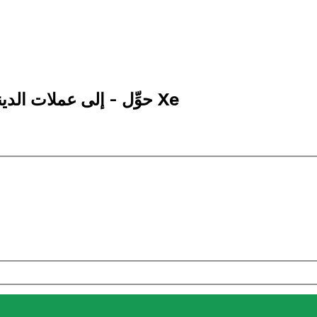
500 KWD إلى CNH | حوِّل - إلى عملات الدينار الكويتي | إكس إي Xe